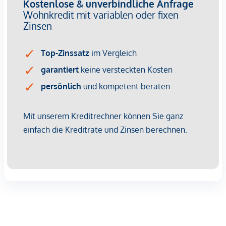
Komfort aus den Augen verlieren. Auch hier setzt die
WINEGG GmbH auf Nachhaltigkeit als Standard. Effiziente
Energienutzung, eine lange Lebensdauer der Materialien
und der Fokus auf Umweltfreundlichkeit machen das Projekt
zu einem Vorreiter im urbanen Wohnbau. Bereits mit dem
DGNB Gold Vorzertifikat ausgezeichnet, strebt das Projekt
zusätzlich eine EU-Taxonomie-Verifikation an –
Nachhaltigkeit, die man fühlen und erleben kann.
NEBENKOSTEN
Der guten Ordnung halber halten wir fest, dass, sofern im
Angebot nicht anders vermerkt, bei erfolgreichem
Abschlussfall eine Provision anfällt, die den in der
Immobilienmaklerverordnung BGBI. 262 und 297/1996
festgelegten Sätzen entspricht – das sind 3 % des
Kaufpreises zzgl. 20 % USt. Diese Provisionspflicht besteht
auch dann, wenn Sie die Ihnen überlassenen Informationen
an Dritte weitergeben. Es besteht ein wirtschaftliches