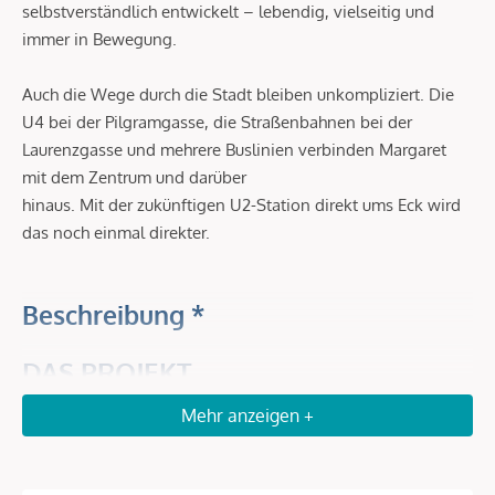
selbstverständlich entwickelt – lebendig, vielseitig und
immer in Bewegung.
Auch die Wege durch die Stadt bleiben unkompliziert. Die
U4 bei der Pilgramgasse, die Straßenbahnen bei der
Laurenzgasse und mehrere Buslinien verbinden Margaret
mit dem Zentrum und darüber
hinaus. Mit der zukünftigen U2-Station direkt ums Eck wird
das noch einmal direkter.
Beschreibung *
DAS PROJEKT
Ein Zuhause, das mit der Stadt lebt. Und genau daraus
Mehr anzeigen +
seinen Charakter entwickelt. Margaret ist mehr als ein Ort
zum Wohnen. Es steht für eine Art zu leben – geprägt von
Bewegung, von Stil und von einem Alltag, der sich nicht