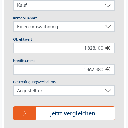
Paketboxanlage
Smarte Hausverwaltungs-App
Garagenplätze | E-Mobilität vorbereitet
Für nähere Informationen besuchen Sie gerne unsere
Homepage:
www.margaret.wien
oder vereinbaren Sie
einen
persönlichen Beratungstermin
unter
verkauf@winegg.at
.
NACHHALTIGKEIT
Hier wird Nachhaltigkeit nicht nur versprochen, sondern
konsequent umgesetzt – von der ersten Planung bis zur
Fertigstellung. Mit regionalen Materialien und einem Fokus
auf Ressourcenschonung entsteht ein Wohnraum, der mehr
bietet als nur gutes Design. Es geht um ein Zuhause, das
zukunftssicher ist und das Leben mit einem bewussten
Lebensstil verbindet. Margaret steht für Wohnkonzepte, die
nachhaltigen Lebensraum schaffen, dabei aber nie den