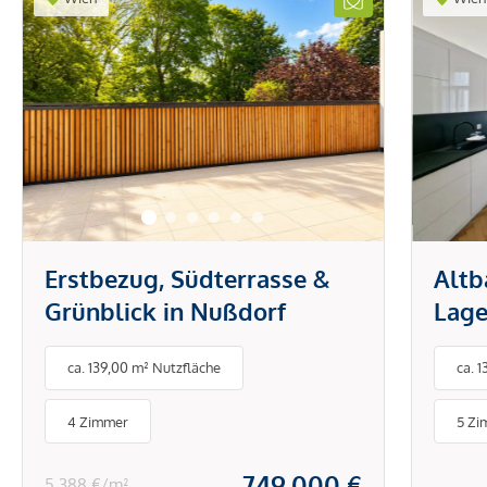
Erstbezug, Südterrasse &
Altb
Grünblick in Nußdorf
Lage
ca. 139,00 m² Nutzfläche
ca. 
4 Zimmer
5 Zi
749.000 €
5.388 €/m²