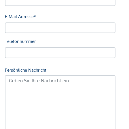
geltend zu machen. Wir weisen Sie darauf hin, dass die
gemachten Angaben und Informationen lediglich
unverbindliche Vorabinformationen sind und daher ohne
Gewähr erfolgen. Der Vermittler ist als Doppelmakler tätig.