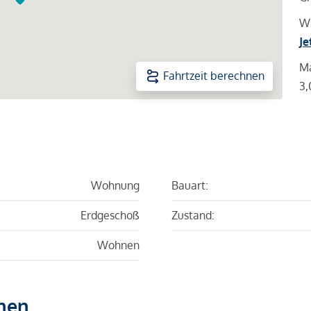
Wa
Je
Ma
Fahrtzeit berechnen
3,
Wohnung
Bauart:
Erdgeschoß
Zustand:
Wohnen
hen