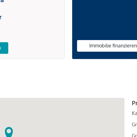
r
Immobilie finanziere
n
P
Ka
Gr
Gr