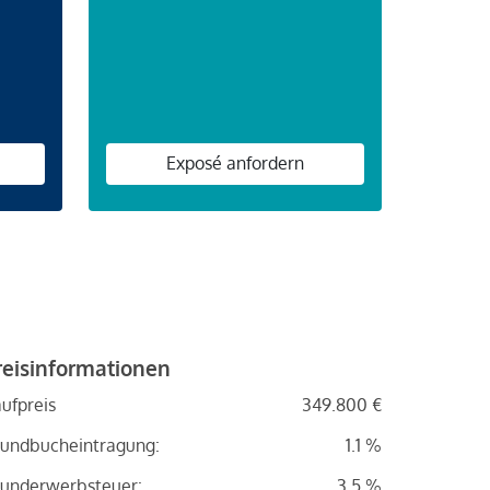
n
Exposé anfordern
reisinformationen
ufpreis
349.800 €
undbucheintragung:
1.1 %
underwerbsteuer:
3.5 %