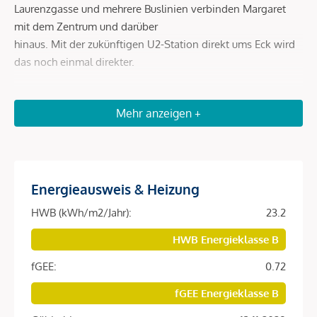
Laurenzgasse und mehrere Buslinien verbinden Margaret
mit dem Zentrum und darüber
hinaus. Mit der zukünftigen U2-Station direkt ums Eck wird
das noch einmal direkter.
Beschreibung *
Mehr anzeigen +
DAS PROJEKT
Ein Zuhause, das mit der Stadt lebt. Und genau daraus
Energieausweis & Heizung
seinen Charakter entwickelt. Margaret ist mehr als ein Ort
zum Wohnen. Es steht für eine Art zu leben – geprägt von
HWB (kWh/m2/Jahr):
23.2
Bewegung, von Stil und von einem Alltag, der sich nicht
HWB Energieklasse B
planen muss. Hier entsteht ein Lebensgefühl, das sich aus
vielen kleinen Momenten zusammensetzt. Aus dem, was
fGEE:
0.72
man täglich erlebttut, und aus dem, was ganz nebenbei
fGEE Energieklasse B
passiert und doch so besonders ist.