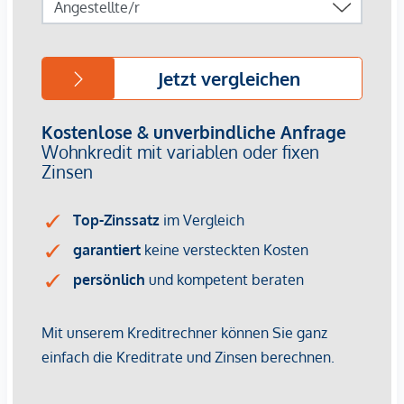
einen
persönlichen Beratungstermin
unter
verkauf@winegg.at
.
NACHHALTIGKEIT
Hier wird Nachhaltigkeit nicht nur versprochen, sondern
konsequent umgesetzt – von der ersten Planung bis zur
Fertigstellung. Mit regionalen Materialien und einem Fokus
auf Ressourcenschonung entsteht ein Wohnraum, der mehr
bietet als nur gutes Design. Es geht um ein Zuhause, das
zukunftssicher ist und das Leben mit einem bewussten
Lebensstil verbindet. Margaret steht für Wohnkonzepte, die
nachhaltigen Lebensraum schaffen, dabei aber nie den
Komfort aus den Augen verlieren. Auch hier setzt die
WINEGG GmbH auf Nachhaltigkeit als Standard. Effiziente
Energienutzung, eine lange Lebensdauer der Materialien
und der Fokus auf Umweltfreundlichkeit machen das Projekt
zu einem Vorreiter im urbanen Wohnbau. Bereits mit dem