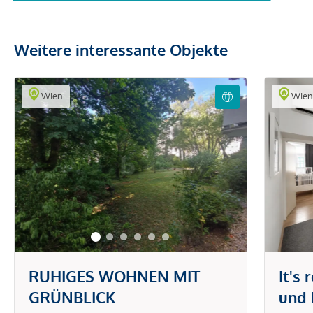
Weitere interessante Objekte
Wien
Wie
RUHIGES WOHNEN MIT
It's
GRÜNBLICK
und 