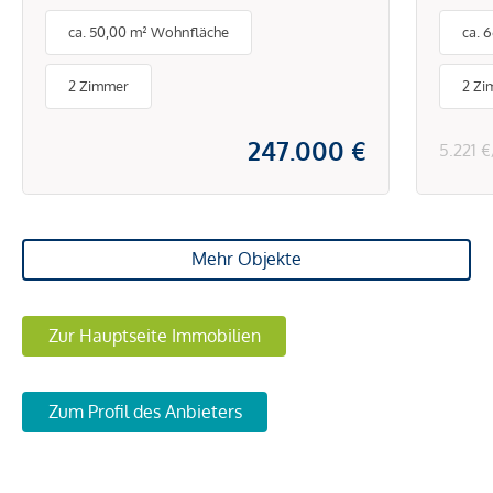
Tech
ca. 50,00 m² Wohnfläche
ca. 
Klim
& Sc
2 Zimmer
2 Zi
247.000 €
5.221 
Mehr Objekte
Zur Hauptseite Immobilien
Zum Profil des Anbieters