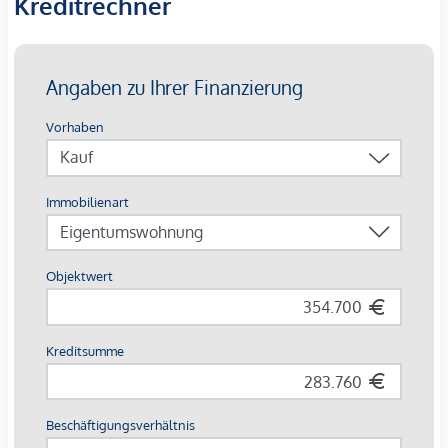
Kreditrechner
Grünes Gartenkonzept im Innenhof
Photovoltaik und Fernwärme
Garagenplätze | E-Mobilität
Angestrebte DGNB Gold Zertifizierung
AUSSTATTUNG
Edler Eichenparkettboden
Bodentiefe Fenster | Elektrischer Sonnenschutz
Fußbodenheizung
Klimaanlage in den Dachgeschossen und im 4. OG
Photovoltaik und Fernwärme
Großzügige Freiflächen
Begrünter Innenhof mit Gartenkonzept
Paketboxanlage
Smarte Hausverwaltungs-App
Garagenplätze | E-Mobilität vorbereitet
Für nähere Informationen besuchen Sie gerne unsere
Homepage:
www.margaret.wien
oder vereinbaren Sie