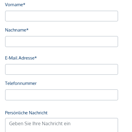
sowie Barauslagen und Beglaubigung.
Wir weisen darauf hin, dass zwischen dem Vermittler und
dem zu vermittelnden Dritten ein familiäres oder
wirtschaftliches Naheverhältnis besteht.
Der Vermittler ist als Doppelmakler tätig.
*Der Vertrag kommt nicht mit der INFINA Credit Broker
GmbH zustande. Das Objekt wird von einem externen
Immobilienunternehmen angeboten. Allfällige aus dem
Vertragsabschluss resultierende Rechte sind ausschließlich
gegenüber dem anbietenden Immobilienunternehmen
geltend zu machen. Wir weisen Sie darauf hin, dass die
gemachten Angaben und Informationen lediglich
unverbindliche Vorabinformationen sind und daher ohne
Gewähr erfolgen. Der Vermittler ist als Doppelmakler tätig.