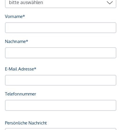
Kosten betragen 1,5 % des Kaufpreises zzgl. 20 % USt.
sowie Barauslagen und Beglaubigung.
Wir weisen darauf hin, dass zwischen dem Vermittler und
dem zu vermittelnden Dritten ein familiäres oder
wirtschaftliches Naheverhältnis besteht.
Der Vermittler ist als Doppelmakler tätig.
*Der Vertrag kommt nicht mit der INFINA Credit Broker
GmbH zustande. Das Objekt wird von einem externen
Immobilienunternehmen angeboten. Allfällige aus dem
Vertragsabschluss resultierende Rechte sind ausschließlich
gegenüber dem anbietenden Immobilienunternehmen
geltend zu machen. Wir weisen Sie darauf hin, dass die
gemachten Angaben und Informationen lediglich
unverbindliche Vorabinformationen sind und daher ohne
Gewähr erfolgen. Der Vermittler ist als Doppelmakler tätig.