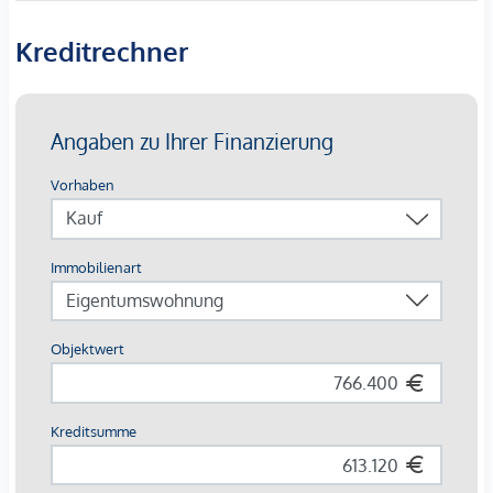
Balkone, Loggien, Terrassen und Gärten
Kreditrechner
Grünes Gartenkonzept im Innenhof
Photovoltaik und Fernwärme
Garagenplätze | E-Mobilität
Angestrebte DGNB Gold Zertifizierung
AUSSTATTUNG
Edler Eichenparkettboden
Bodentiefe Fenster | Elektrischer Sonnenschutz
Fußbodenheizung
Klimaanlage in den Dachgeschossen und im 4. OG
Photovoltaik und Fernwärme
Großzügige Freiflächen
Begrünter Innenhof mit Gartenkonzept
Paketboxanlage
Smarte Hausverwaltungs-App
Garagenplätze | E-Mobilität vorbereitet