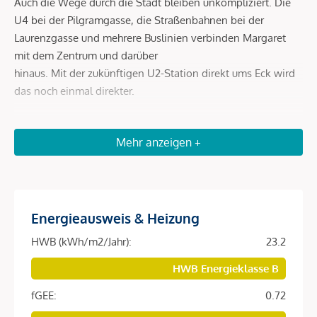
Auch die Wege durch die Stadt bleiben unkompliziert. Die
U4 bei der Pilgramgasse, die Straßenbahnen bei der
Laurenzgasse und mehrere Buslinien verbinden Margaret
mit dem Zentrum und darüber
hinaus. Mit der zukünftigen U2-Station direkt ums Eck wird
das noch einmal direkter.
Beschreibung *
Mehr anzeigen +
DAS PROJEKT
Ein Zuhause, das mit der Stadt lebt. Und genau daraus
Energieausweis & Heizung
seinen Charakter entwickelt. Margaret ist mehr als ein Ort
zum Wohnen. Es steht für eine Art zu leben – geprägt von
HWB (kWh/m2/Jahr):
23.2
Bewegung, von Stil und von einem Alltag, der sich nicht
HWB Energieklasse B
planen muss. Hier entsteht ein Lebensgefühl, das sich aus
vielen kleinen Momenten zusammensetzt. Aus dem, was
fGEE:
0.72
man täglich erlebttut, und aus dem, was ganz nebenbei