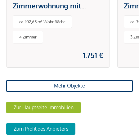
Zimmerwohnung mit
Zim
großzügiger Freifläche!
Logg
ca. 102,65 m² Wohnfläche
ca. 
4 Zimmer
3 Zi
1.751 €
Mehr Objekte
Zur Hauptseite Immobilien
Zum Profil des Anbieters