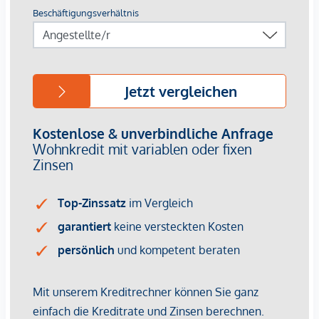
Für nähere Informationen besuchen Sie gerne unsere
Homepage:
www.margaret.wien
oder vereinbaren Sie
einen
persönlichen Beratungstermin
unter
verkauf@winegg.at
.
NACHHALTIGKEIT
Hier wird Nachhaltigkeit nicht nur versprochen, sondern
konsequent umgesetzt – von der ersten Planung bis zur
Fertigstellung. Mit regionalen Materialien und einem Fokus
auf Ressourcenschonung entsteht ein Wohnraum, der mehr
bietet als nur gutes Design. Es geht um ein Zuhause, das
zukunftssicher ist und das Leben mit einem bewussten
Lebensstil verbindet. Margaret steht für Wohnkonzepte, die
nachhaltigen Lebensraum schaffen, dabei aber nie den
Komfort aus den Augen verlieren. Auch hier setzt die
WINEGG GmbH auf Nachhaltigkeit als Standard. Effiziente
Energienutzung, eine lange Lebensdauer der Materialien
und der Fokus auf Umweltfreundlichkeit machen das Projekt