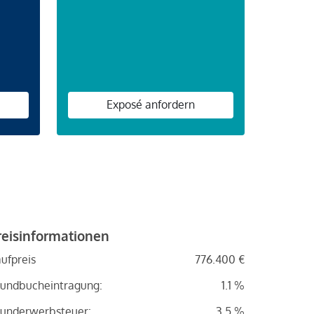
n
Exposé anfordern
reisinformationen
ufpreis
776.400 €
undbucheintragung:
1.1 %
underwerbsteuer:
3.5 %