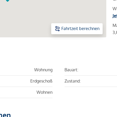
Wa
Je
Ma
Fahrtzeit berechnen
3,
Wohnung
Bauart:
Erdgeschoß
Zustand:
Wohnen
hen