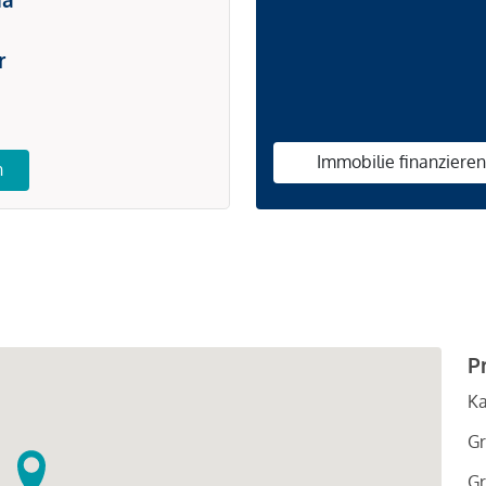
r
Immobilie finanziere
n
P
Ka
Gr
Gr