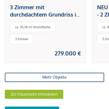
3 Zimmer mit
NEU
durchdachtem Grundriss in
- 2 
attraktiver Lage - stilvoll
ca. 70,78 m² Wohnfläche
ca. 
wohnen und sofort
bezugsfertig
3 Zimmer
3 Zi
279.000 €
Mehr Objekte
Zur Hauptseite Immobilien