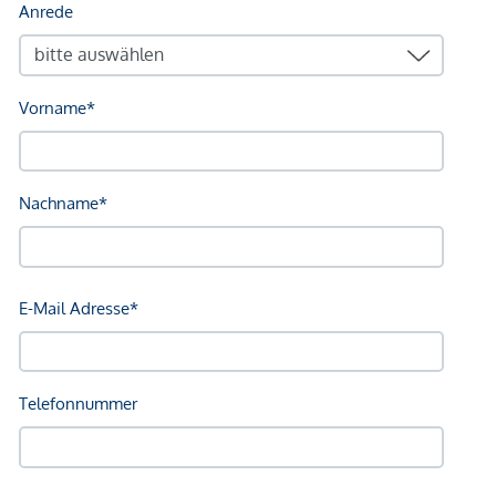
Treuhandabwicklung ist gebunden an ARNOLD
Rechtsanwälte GmbH, Stoß im Himmel 1, 1010 Wien. Die
Kosten betragen 1,5 % des Kaufpreises zzgl. 20 % USt.
sowie Barauslagen und Beglaubigung.
Wir weisen darauf hin, dass zwischen dem Vermittler und
dem zu vermittelnden Dritten ein familiäres oder
wirtschaftliches Naheverhältnis besteht.
Der Vermittler ist als Doppelmakler tätig.
*Der Vertrag kommt nicht mit der INFINA Credit Broker
GmbH zustande. Das Objekt wird von einem externen
Immobilienunternehmen angeboten. Allfällige aus dem
Vertragsabschluss resultierende Rechte sind ausschließlich
gegenüber dem anbietenden Immobilienunternehmen
geltend zu machen. Wir weisen Sie darauf hin, dass die
gemachten Angaben und Informationen lediglich