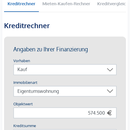
Penthouse mit Wienblick & privater Liftfahrt
Kreditrechner
Mieten-Kaufen-Rechner
Kreditvergleich
Wohnflächen von 37 bis 200 m² | 2–5 Zimmer
Balkone, Loggien, Terrassen und Gärten
Kreditrechner
Grünes Gartenkonzept im Innenhof
Photovoltaik und Fernwärme
Garagenplätze | E-Mobilität
Angestrebte DGNB Gold Zertifizierung
AUSSTATTUNG
Edler Eichenparkettboden
Bodentiefe Fenster | Elektrischer Sonnenschutz
Fußbodenheizung
Klimaanlage in den Dachgeschossen und im 4. OG
Photovoltaik und Fernwärme
Großzügige Freiflächen
Begrünter Innenhof mit Gartenkonzept
Paketboxanlage
Smarte Hausverwaltungs-App