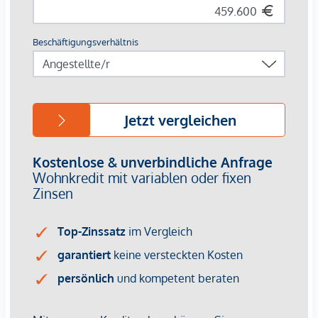
Garagenplätze | E-Mobilität vorbereitet
Für nähere Informationen besuchen Sie gerne unsere
Homepage:
www.margaret.wien
oder vereinbaren Sie
einen
persönlichen Beratungstermin
unter
verkauf@winegg.at
.
NACHHALTIGKEIT
Hier wird Nachhaltigkeit nicht nur versprochen, sondern
konsequent umgesetzt – von der ersten Planung bis zur
Fertigstellung. Mit regionalen Materialien und einem Fokus
auf Ressourcenschonung entsteht ein Wohnraum, der mehr
bietet als nur gutes Design. Es geht um ein Zuhause, das
zukunftssicher ist und das Leben mit einem bewussten
Lebensstil verbindet. Margaret steht für Wohnkonzepte, die
nachhaltigen Lebensraum schaffen, dabei aber nie den
Komfort aus den Augen verlieren. Auch hier setzt die
WINEGG GmbH auf Nachhaltigkeit als Standard. Effiziente