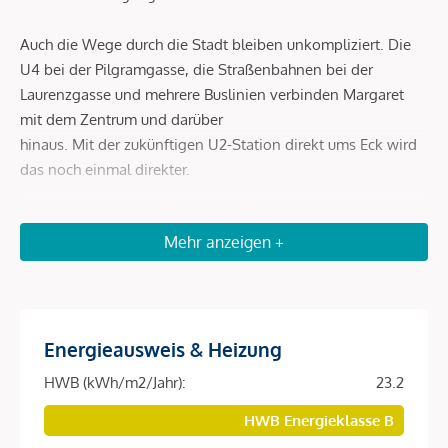
Auch die Wege durch die Stadt bleiben unkompliziert. Die
U4 bei der Pilgramgasse, die Straßenbahnen bei der
Laurenzgasse und mehrere Buslinien verbinden Margaret
mit dem Zentrum und darüber
hinaus. Mit der zukünftigen U2-Station direkt ums Eck wird
das noch einmal direkter.
Beschreibung *
Mehr anzeigen +
DAS PROJEKT
Ein Zuhause, das mit der Stadt lebt. Und genau daraus
Energieausweis & Heizung
seinen Charakter entwickelt. Margaret ist mehr als ein Ort
zum Wohnen. Es steht für eine Art zu leben – geprägt von
HWB (kWh/m2/Jahr):
23.2
Bewegung, von Stil und von einem Alltag, der sich nicht
HWB Energieklasse B
planen muss. Hier entsteht ein Lebensgefühl, das sich aus