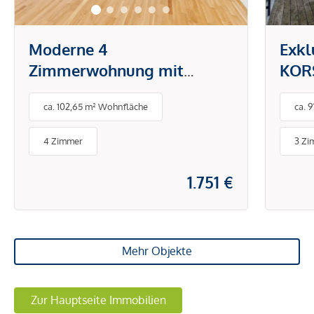
Moderne 4
Exkl
Zimmerwohnung mit
KORS
großzügiger Freifläche!
Herz
ca. 102,65 m² Wohnfläche
ca. 
4 Zimmer
3 Zi
1.751 €
Mehr Objekte
Zur Hauptseite Immobilien