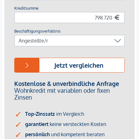
Paketboxanlage
Smarte Hausverwaltungs-App
Garagenplätze | E-Mobilität vorbereitet
Für nähere Informationen besuchen Sie gerne unsere
Homepage:
www.margaret.wien
oder vereinbaren Sie
einen
persönlichen Beratungstermin
unter
verkauf@winegg.at
.
NACHHALTIGKEIT
Hier wird Nachhaltigkeit nicht nur versprochen, sondern
konsequent umgesetzt – von der ersten Planung bis zur
Fertigstellung. Mit regionalen Materialien und einem Fokus
auf Ressourcenschonung entsteht ein Wohnraum, der mehr
bietet als nur gutes Design. Es geht um ein Zuhause, das
zukunftssicher ist und das Leben mit einem bewussten
Lebensstil verbindet. Margaret steht für Wohnkonzepte, die
nachhaltigen Lebensraum schaffen, dabei aber nie den