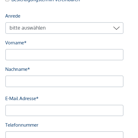
Naheverhältnis zum Verkäufer. Wir weisen darauf hin, dass
wir als Doppelmakler tätig sind. Die Vertragserrichtung und
Treuhandabwicklung ist gebunden an ARNOLD
Rechtsanwälte GmbH, Stoß im Himmel 1, 1010 Wien. Die
Kosten betragen 1,5 % des Kaufpreises zzgl. 20 % USt.
sowie Barauslagen und Beglaubigung.
Wir weisen darauf hin, dass zwischen dem Vermittler und
dem zu vermittelnden Dritten ein familiäres oder
wirtschaftliches Naheverhältnis besteht.
Der Vermittler ist als Doppelmakler tätig.
*Der Vertrag kommt nicht mit der INFINA Credit Broker
GmbH zustande. Das Objekt wird von einem externen
Immobilienunternehmen angeboten. Allfällige aus dem
Vertragsabschluss resultierende Rechte sind ausschließlich
gegenüber dem anbietenden Immobilienunternehmen