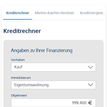
2 Townhouses mit Eigengärten im Innenhof
Penthouse mit Wienblick & privater Liftfahrt
Kreditrechner
Mieten-Kaufen-Rechner
Kreditvergleich
Wohnflächen von 37 bis 200 m² | 2–5 Zimmer
Balkone, Loggien, Terrassen und Gärten
Kreditrechner
Grünes Gartenkonzept im Innenhof
Photovoltaik und Fernwärme
Garagenplätze | E-Mobilität
Angestrebte DGNB Gold Zertifizierung
AUSSTATTUNG
Edler Eichenparkettboden
Bodentiefe Fenster | Elektrischer Sonnenschutz
Fußbodenheizung
Klimaanlage in den Dachgeschossen und im 4. OG
Photovoltaik und Fernwärme
Großzügige Freiflächen
Begrünter Innenhof mit Gartenkonzept