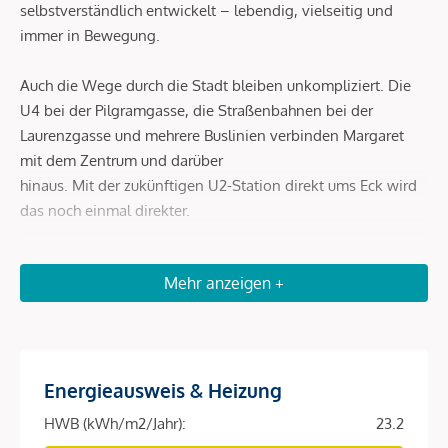
selbstverständlich entwickelt – lebendig, vielseitig und
immer in Bewegung.
Auch die Wege durch die Stadt bleiben unkompliziert. Die
U4 bei der Pilgramgasse, die Straßenbahnen bei der
Laurenzgasse und mehrere Buslinien verbinden Margaret
mit dem Zentrum und darüber
hinaus. Mit der zukünftigen U2-Station direkt ums Eck wird
das noch einmal direkter.
Beschreibung *
Mehr anzeigen +
DAS PROJEKT
Ein Zuhause, das mit der Stadt lebt. Und genau daraus
Energieausweis & Heizung
seinen Charakter entwickelt. Margaret ist mehr als ein Ort
zum Wohnen. Es steht für eine Art zu leben – geprägt von
HWB (kWh/m2/Jahr):
23.2
Bewegung, von Stil und von einem Alltag, der sich nicht