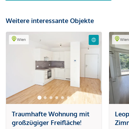
Weitere interessante Objekte
Wien
Wie
Traumhafte Wohnung mit
Leop
großzügiger Freifläche!
Zim