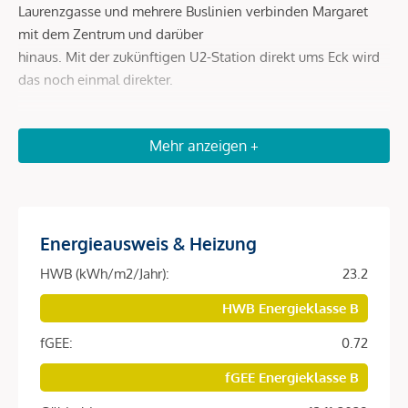
Laurenzgasse und mehrere Buslinien verbinden Margaret
mit dem Zentrum und darüber
hinaus. Mit der zukünftigen U2-Station direkt ums Eck wird
das noch einmal direkter.
Beschreibung *
Mehr anzeigen +
DAS PROJEKT
Ein Zuhause, das mit der Stadt lebt. Und genau daraus
Energieausweis & Heizung
seinen Charakter entwickelt. Margaret ist mehr als ein Ort
zum Wohnen. Es steht für eine Art zu leben – geprägt von
HWB (kWh/m2/Jahr):
23.2
Bewegung, von Stil und von einem Alltag, der sich nicht
HWB Energieklasse B
planen muss. Hier entsteht ein Lebensgefühl, das sich aus
vielen kleinen Momenten zusammensetzt. Aus dem, was
fGEE:
0.72
man täglich erlebttut, und aus dem, was ganz nebenbei
fGEE Energieklasse B
passiert und doch so besonders ist.