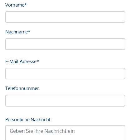
sowie Barauslagen und Beglaubigung.
Wir weisen darauf hin, dass zwischen dem Vermittler und
dem zu vermittelnden Dritten ein familiäres oder
wirtschaftliches Naheverhältnis besteht.
Der Vermittler ist als Doppelmakler tätig.
*Der Vertrag kommt nicht mit der INFINA Credit Broker
GmbH zustande. Das Objekt wird von einem externen
Immobilienunternehmen angeboten. Allfällige aus dem
Vertragsabschluss resultierende Rechte sind ausschließlich
gegenüber dem anbietenden Immobilienunternehmen
geltend zu machen. Wir weisen Sie darauf hin, dass die
gemachten Angaben und Informationen lediglich
unverbindliche Vorabinformationen sind und daher ohne
Gewähr erfolgen. Der Vermittler ist als Doppelmakler tätig.