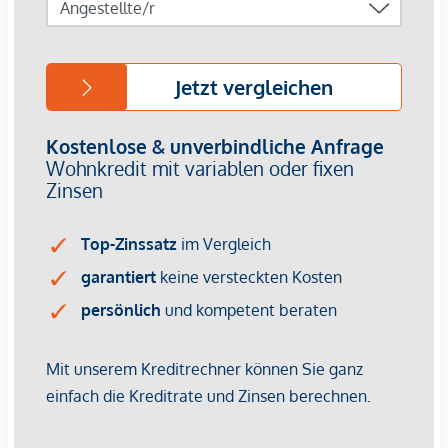
einen
persönlichen Beratungstermin
unter
verkauf@winegg.at
.
NACHHALTIGKEIT
Hier wird Nachhaltigkeit nicht nur versprochen, sondern
konsequent umgesetzt – von der ersten Planung bis zur
Fertigstellung. Mit regionalen Materialien und einem Fokus
auf Ressourcenschonung entsteht ein Wohnraum, der mehr
bietet als nur gutes Design. Es geht um ein Zuhause, das
zukunftssicher ist und das Leben mit einem bewussten
Lebensstil verbindet. Margaret steht für Wohnkonzepte, die
nachhaltigen Lebensraum schaffen, dabei aber nie den
Komfort aus den Augen verlieren. Auch hier setzt die
WINEGG GmbH auf Nachhaltigkeit als Standard. Effiziente
Energienutzung, eine lange Lebensdauer der Materialien
und der Fokus auf Umweltfreundlichkeit machen das Projekt
zu einem Vorreiter im urbanen Wohnbau. Bereits mit dem