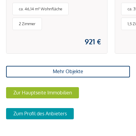
Balk
ca. 46,14 m² Wohnfläche
ca. 
Uni!
Extr
2 Zimmer
1,5 
921 €
Mehr Objekte
Zur Hauptseite Immobilien
Zum Profil des Anbieters