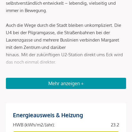
selbstverständlich entwickelt – lebendig, vielseitig und
immer in Bewegung.
Auch die Wege durch die Stadt bleiben unkompliziert. Die
U4 bei der Pilgramgasse, die Straßenbahnen bei der
Laurenzgasse und mehrere Buslinien verbinden Margaret
mit dem Zentrum und darüber
hinaus. Mit der zukünftigen U2-Station direkt ums Eck wird
das noch einmal direkter.
Beschreibung *
Mehr anzeigen +
DAS PROJEKT
Ein Zuhause, das mit der Stadt lebt. Und genau daraus
Energieausweis & Heizung
seinen Charakter entwickelt. Margaret ist mehr als ein Ort
zum Wohnen. Es steht für eine Art zu leben – geprägt von
HWB (kWh/m2/Jahr):
23.2
Bewegung, von Stil und von einem Alltag, der sich nicht