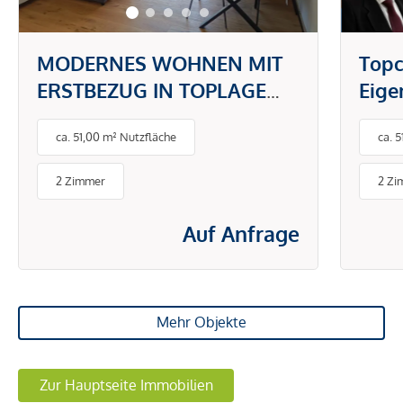
MODERNES WOHNEN MIT
Topc
ERSTBEZUG IN TOPLAGE
Eig
DONAUSTADT -
gefr
ca. 51,00 m² Nutzfläche
ca. 
PAUSCHALMIETE INKL.
BETRIEBS- UND
2 Zimmer
2 Zi
ENERGIEKOSTEN
Auf Anfrage
Mehr Objekte
Zur Hauptseite Immobilien