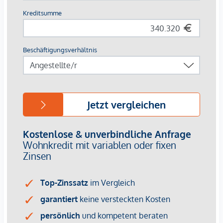
Paketboxanlage
Smarte Hausverwaltungs-App
Garagenplätze | E-Mobilität vorbereitet
Für nähere Informationen besuchen Sie gerne unsere
Homepage:
www.margaret.wien
oder vereinbaren Sie
einen
persönlichen Beratungstermin
unter
verkauf@winegg.at
.
NACHHALTIGKEIT
Hier wird Nachhaltigkeit nicht nur versprochen, sondern
konsequent umgesetzt – von der ersten Planung bis zur
Fertigstellung. Mit regionalen Materialien und einem Fokus
auf Ressourcenschonung entsteht ein Wohnraum, der mehr
bietet als nur gutes Design. Es geht um ein Zuhause, das
zukunftssicher ist und das Leben mit einem bewussten
Lebensstil verbindet. Margaret steht für Wohnkonzepte, die
nachhaltigen Lebensraum schaffen, dabei aber nie den