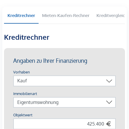
2 Townhouses mit Eigengärten im Innenhof
Penthouse mit Wienblick & privater Liftfahrt
Kreditrechner
Mieten-Kaufen-Rechner
Kreditvergleich
Wohnflächen von 37 bis 200 m² | 2–5 Zimmer
Balkone, Loggien, Terrassen und Gärten
Kreditrechner
Grünes Gartenkonzept im Innenhof
Photovoltaik und Fernwärme
Garagenplätze | E-Mobilität
Angestrebte DGNB Gold Zertifizierung
AUSSTATTUNG
Edler Eichenparkettboden
Bodentiefe Fenster | Elektrischer Sonnenschutz
Fußbodenheizung
Klimaanlage in den Dachgeschossen und im 4. OG
Photovoltaik und Fernwärme
Großzügige Freiflächen
Begrünter Innenhof mit Gartenkonzept