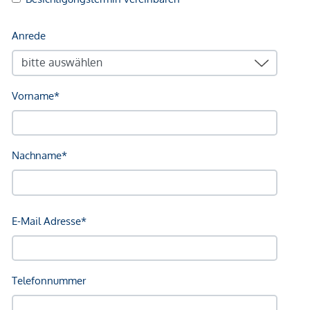
Naheverhältnis zum Verkäufer. Wir weisen darauf hin, dass
wir als Doppelmakler tätig sind. Die Vertragserrichtung und
Treuhandabwicklung ist gebunden an ARNOLD
Rechtsanwälte GmbH, Stoß im Himmel 1, 1010 Wien. Die
Kosten betragen 1,5 % des Kaufpreises zzgl. 20 % USt.
sowie Barauslagen und Beglaubigung.
Wir weisen darauf hin, dass zwischen dem Vermittler und
dem zu vermittelnden Dritten ein familiäres oder
wirtschaftliches Naheverhältnis besteht.
Der Vermittler ist als Doppelmakler tätig.
*Der Vertrag kommt nicht mit der INFINA Credit Broker
GmbH zustande. Das Objekt wird von einem externen
Immobilienunternehmen angeboten. Allfällige aus dem
Vertragsabschluss resultierende Rechte sind ausschließlich
gegenüber dem anbietenden Immobilienunternehmen