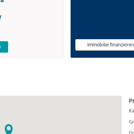
r
Immobilie finanziere
n
P
Ka
Gr
Gr