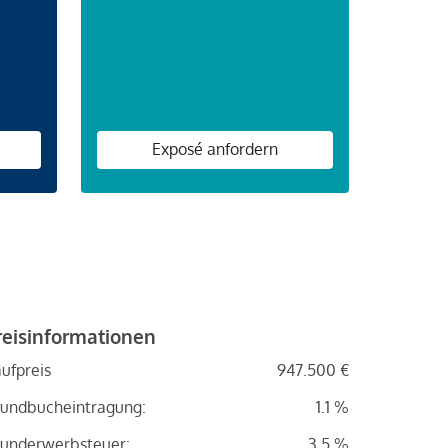
n
Exposé anfordern
reisinformationen
ufpreis
947.500 €
undbucheintragung:
1.1 %
underwerbsteuer:
3.5 %