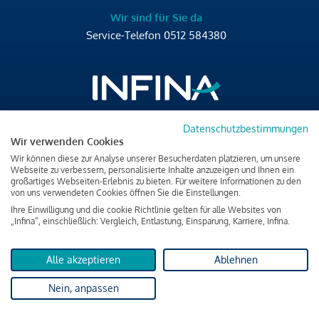
Wir sind für Sie da
Service-Telefon
0512 584380
Datenschutzbestimmungen
Brixner Straße 2/4
Wir verwenden Cookies
6020 Innsbruck
Wir können diese zur Analyse unserer Besucherdaten platzieren, um unsere
T
+43 512 584380
Webseite zu verbessern, personalisierte Inhalte anzuzeigen und Ihnen ein
großartiges Webseiten-Erlebnis zu bieten. Für weitere Informationen zu den
office@infina.at
von uns verwendeten Cookies öffnen Sie die Einstellungen.
Ihre Einwilligung und die cookie Richtlinie gelten für alle Websites von
„Infina“, einschließlich: Vergleich, Entlastung, Einsparung, Karriere, Infina.
Alle akzeptieren
Ablehnen
Impressum
Nein, anpassen
Datenschutz & Cookies
Verbraucherschutzinformation & rechtliche Hinweise