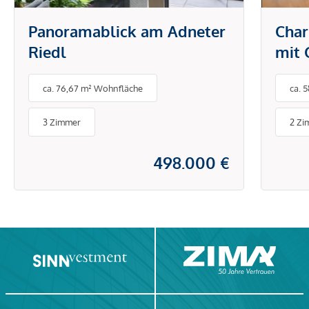
Panoramablick am Adneter
Char
Riedl
mit 
Fieb
ca. 76,67 m² Wohnfläche
ca. 
3 Zimmer
2 Zi
498.000 €