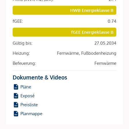
Berufspendlern und naturverbundenen Stadtbewohnern.
HWB Energieklasse B
Die Verbindung von urbanem Leben und Natur schafft eine
anhaltend hohe Nachfrage, die eine attraktive Mietrendite
fGEE:
0.74
sichert.
fGEE Energieklasse B
Werte schaffen mit zukunftsorientierten Standards
Gültig bis:
27.05.2034
Dieses Projekt setzt auf langlebige und umweltfreundliche
Heizung:
Fernwärme, Fußbodenheizung
Bauweise: Die Photovoltaikanlage auf dem Dach und
Befeuerung:
Fernwärme
moderne Materialien tragen zu einem nachhaltigen
Energiehaushalt bei. Diese Maßnahmen senken die
Dokumente & Videos
Betriebskosten und steigern den Wert Ihrer Immobilie.
Pläne
Vorteile für Kapitalanleger auf einen Blick
Exposé
269 Eigentumswohnungen für flexible Nutzung
Preisliste
Verschiedene Wohnungsgrößen (2 bis 4 Zimmer, ca.
Planmappe
38–124 m²)
Attraktive Außenbereiche: Gärten, Balkone, Loggien