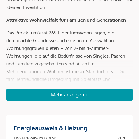
idealen Investition.
Attraktive Wohnvielfalt für Familien und Generationen
Das Projekt umfasst 269 Eigentumswohnungen, die
durchdachte Grundrisse und eine breite Auswahl an
Wohnungsgrößen bieten – von 2- bis 4-Zimmer-
Wohnungen, die auf die Bedürfnisse von Singles, Paaren
und Familien zugeschnitten sind. Auch für
Mehrgenerationen-Wohnen ist dieser Standort ideal. Die
familienfreundliche Umgebung mit Spielplatz und
Gemeinschaftsräumen sorgt für eine hohe Lebensqualität
Mehr anzeigen +
und macht die Wohnungen besonders begehrt bei Mietern.
Hohe Renditen durch begehrte Lage und Infrastruktur
Dank der unmittelbaren Nähe zur Donauinsel und der
Energieausweis & Heizung
schnellen Anbindung an das Wiener Stadtzentrum zieht das
Objekt eine breite Zielgruppe an – von Familien bis hin zu
HWB (kWh/m2/Jahr):
21.4