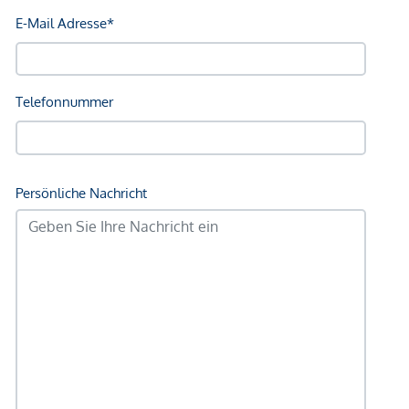
Polizei <500m
Verkehr
Bus <250m
U-Bahn <750m
Straßenbahn <750m
Bahnhof <750m
Autobahnanschluss <1.000m
Angaben Entfernung Luftlinie / Quelle: OpenStreetMap
*Der Vertrag kommt nicht mit der INFINA Credit Broker
GmbH zustande. Das Objekt wird von einem externen
Immobilienunternehmen angeboten. Allfällige aus dem
Vertragsabschluss resultierende Rechte sind ausschließlich
gegenüber dem anbietenden Immobilienunternehmen
geltend zu machen. Wir weisen Sie darauf hin, dass die