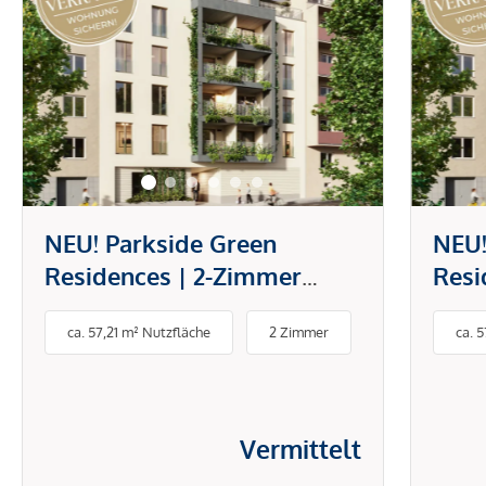
NEU! Parkside Green
NEU!
Residences | 2-Zimmer
Resi
Wohnung mit Terrasse zum
Vors
ca. 57,21 m² Nutzfläche
2 Zimmer
ca. 
Innenhof | Wohnen am Park
Zim
Terr
Vermittelt