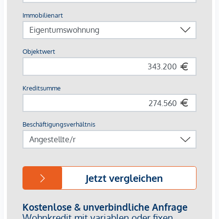
Stadtnähe und grüner Umgebung. Die Lage am Donaukanal
und der Augarten laden zu Freizeit und Entspannung ein,
während die Anbindung mit öffentlichen Verkehrsmitteln
ins Zentrum von Wien kurze Wege sichert.
Infrastruktur vor Ort
Buslinien: 5A, 11A, 11B, 37A
S-Bahn-Stationen: Traisengasse und Handelskai
Die monatlichen Kosten entnehmen Sie bitte der Preisliste.
Kaufpreise der Vorsorgewohnungen
von EUR 192.700,- bis EUR 1.181.700,- netto zzgl. 20% USt.
Zu erwartender Mietertrag
von ca. EUR 14,25 bis EUR 15,75 netto/m²
Provisionsfrei für Käufer
(bis Baubeginn)