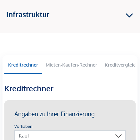
und Dachterrassen
Direkte Nähe zum Naherholungsgebiet Donauinsel
Infrastruktur
Grünanlagen und Spielplatz im Innenhof
125 Tiefgaragenstellplätze
Exklusive Ausstattung (Feinsteinzeug, Eichenparkett,
moderne Sanitärausstattung)
Effiziente Fußbodenheizung und Photovoltaikanlage
für nachhaltige Energienutzung
Ideal für langfristige Mieteinnahmen und
Kreditrechner
Mieten-Kaufen-Rechner
Kreditvergleich
Wertsteigerungspotenzial
Setzen Sie auf ein Investment, das durch Standortqualität,
Kreditrechner
Flexibilität und Zukunftssicherheit überzeugt – Ihre
Investition in langfristige Renditen und Wertzuwachs.
Erstklassige Lage für höchste Mieterzufriedenheit
In der Traisengasse 20–22 im Herzen des 20. Wiener
Bezirks genießen Ihre Mieter die perfekte Balance aus