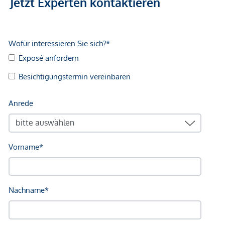
Jetzt Experten kontaktieren
Klinik <750m
Krankenhaus <750m
Kinder & Schulen
Schule <250m
Kindergarten <250m
Universität <1.250m
Höhere Schule <2.000m
Nahversorgung
Supermarkt <250m
Bäckerei <250m
Einkaufszentrum <750m
Sonstige
Geldautomat <750m
Bank <750m
Post <750m