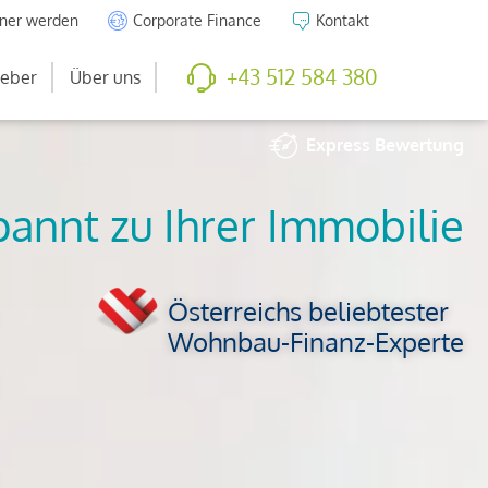
tner werden
Corporate Finance
Kontakt
+43 512 584 380
eber
Über uns
Express
Bewertung
So viel ist Ihre
Immobilie wert
Österreichs beliebtester
Wohnbau-Finanz-Experte