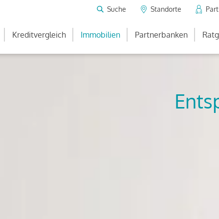
Suche
Standorte
Par
Kreditvergleich
Immobilien
Partnerbanken
Ratg