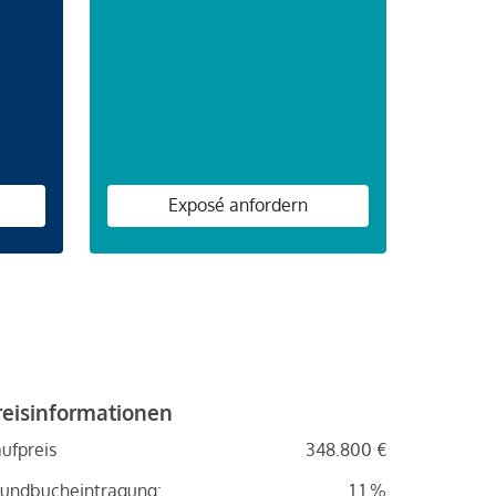
n
Exposé anfordern
reisinformationen
ufpreis
348.800 €
undbucheintragung:
1.1 %