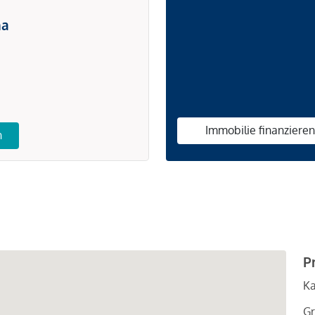
na
Immobilie finanziere
n
P
Ka
Gr