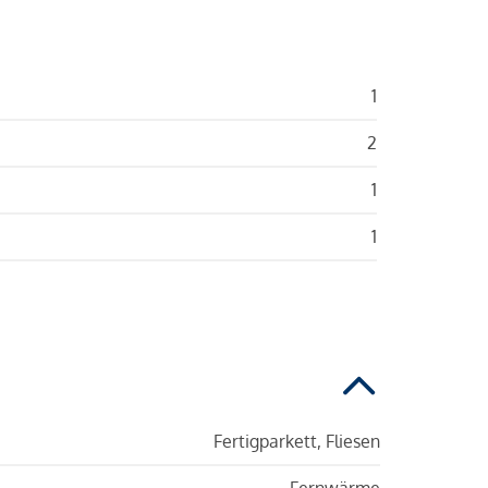
1
2
1
1
Fertigparkett, Fliesen
Fernwärme