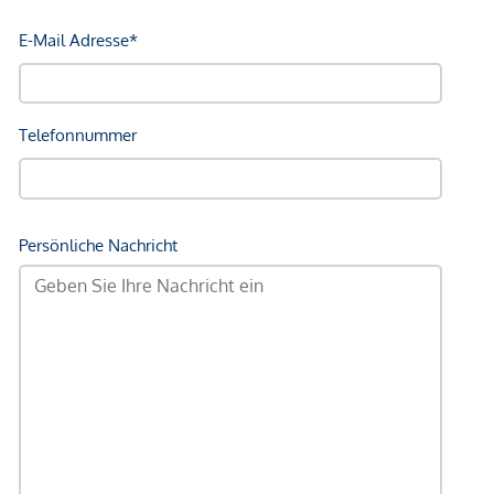
Einkaufszentrum <250m
Sonstige
Geldautomat <300m
Bank <300m
Post <325m
Polizei <175m
Verkehr
Bus <100m
U-Bahn <250m
Straßenbahn <675m
Bahnhof <250m
Autobahnanschluss <4.200m
Angaben Entfernung Luftlinie / Quelle: OpenStreetMap