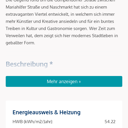
Mariahilfer Straße und Naschmarkt hat sich zu einem
extravaganten Viertel entwickelt, in welchem sich immer
mehr Künstler und Kreative ansiedeln und für ein buntes
Treiben in Kultur und Gastronomie sorgen. Wer Zeit zum
Verweilen hat, dem zeigt sich hier modernes Stadtleben in
geballter Form.
Beschreibung *
VORSORGEN in SERVICED APARTMENTS – Das RAY
Mehr anzeigen +
Investieren Sie in Serviced Apartments in gefragter Lage im
6. Bezirk in der Nähe zum Stadtzentrum. Die Wohnungen
bieten gegenüber klassischen Anlegerwohnungen höhere
Energieausweis & Heizung
Mieterträge sowie für einen sorgenfreien Rundum-Service.
Die exklusiven Wohneinheiten im Ray werden von der
HWB (kWh/m2/Jahr):
54.22
numa-Gruppe gemanagt, dem europäischen Topanbieter für