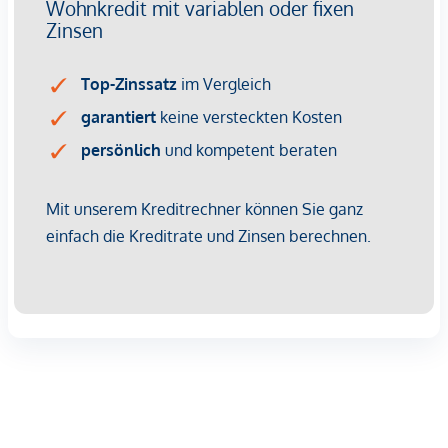
bekannt.
Kaufpreise der Vorsorgewohnungen
von EUR 337.000,- bis EUR 916.000,- netto zzgl. 20% USt.
Provisionsfrei für den Käufer!
Fertigstellung: bereits erfolgt
Bei diesem Angebot handelt es sich um eine
Vorsorgewohnung, die zu Vermietungszwecken erworben
wird.
Der angegebene Kaufpreis versteht sich daher zzgl.
20% USt. Diese Daten sind vorbehaltlich möglicher
Änderungen.
Wir weisen darauf hin, dass zwischen dem Vermittler und
dem zu vermittelnden Dritten ein familiäres oder
wirtschaftliches Naheverhältnis besteht.
Der Vermittler ist als Doppelmakler tätig.