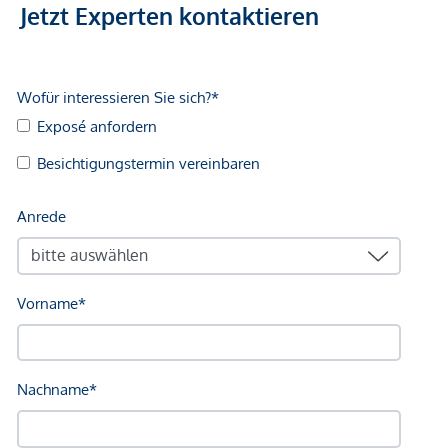
Jetzt Experten kontaktieren
Infrastruktur / Entfernungen
Gesundheit
Arzt <225m
Apotheke <225m
Klinik <250m
Krankenhaus <625m
Kinder & Schulen
Schule <100m
Kindergarten <200m
Universität <750m
Höhere Schule <800m
Nahversorgung
Supermarkt <200m
Bäckerei <125m