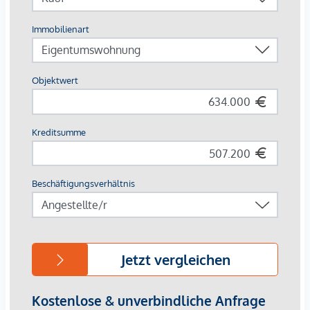
zeitgemäß adaptiert und mit innenhofseitigen Außenflächen
ausgestattet. Die Wohnungen in den Hoftrakten und im
Dachgeschoß bieten viel Raum für Neues: offene,
lichtdurchflutete Wohnräume und großzügige Gärten,
Loggien und Terrassen.
Die Ausstattung
Revitalisiertes Gründerzeithaus
56 Serviced Apartments, davon:
7 Einzelzimmerapartments
47 Zweizimmerapartments
2 Dreizimmerapartments
Größen von ca. 35 bis 100 m²
1- bis 3-Zimmereinheiten
Gärten, Loggien und Terrassen
Fernwärme
Die Höhe der Betriebskosten und Rücklagen sind noch nicht