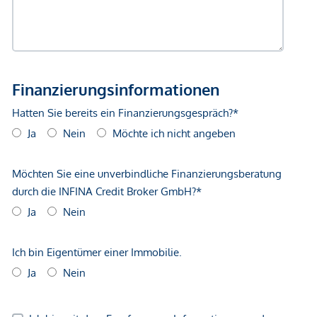
*Der Vertrag kommt nicht mit der INFINA Credit Broker
GmbH zustande. Das Objekt wird von einem externen
Immobilienunternehmen angeboten. Allfällige aus dem
Vertragsabschluss resultierende Rechte sind ausschließlich
gegenüber dem anbietenden Immobilienunternehmen
geltend zu machen. Wir weisen Sie darauf hin, dass die
gemachten Angaben und Informationen lediglich
unverbindliche Vorabinformationen sind und daher ohne
Gewähr erfolgen. Der Vermittler ist als Doppelmakler tätig.