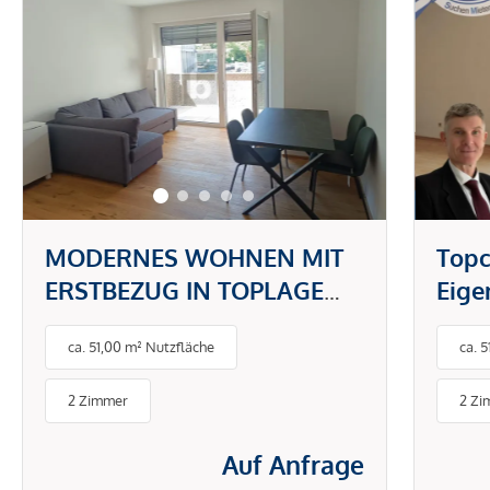
MODERNES WOHNEN MIT
Topc
ERSTBEZUG IN TOPLAGE
Eig
DONAUSTADT -
gefr
ca. 51,00 m² Nutzfläche
ca. 
PAUSCHALMIETE INKL.
BETRIEBS- UND
2 Zimmer
2 Zi
ENERGIEKOSTEN
Auf Anfrage