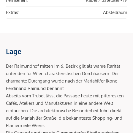
Fernsehen:
Kabel / Satelliten-TV
Extras:
Abstellraum
Lage
Der Raimundhof mitten im 6. Bezirk gilt als wahre Rarität
unter den für Wien charakteristischen Durchhäusern. Der
charmante Durchgang wurde nach der Mariahilfer Ikone
Ferdinand Raimund benannt.
Abseits vom Trubel lässt die Passage heute mit pittoresken
Cafés, Ateliers und Manufakturen in eine andere Welt
eintauchen. Die architektonische Besonderheit führt direkt
auf die Mariahilfer Straße, die bekannteste Shopping- und
Flaniermeile Wiens.
Die Gegend rund um die Gumpendorfer Straße zwischen