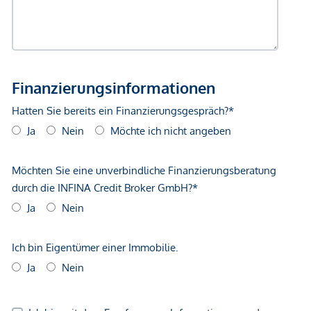
*Der Vertrag kommt nicht mit der INFINA Credit Broker
GmbH zustande. Das Objekt wird von einem externen
Immobilienunternehmen angeboten. Allfällige aus dem
Vertragsabschluss resultierende Rechte sind ausschließlich
gegenüber dem anbietenden Immobilienunternehmen
geltend zu machen. Wir weisen Sie darauf hin, dass die
gemachten Angaben und Informationen lediglich
unverbindliche Vorabinformationen sind und daher ohne
Gewähr erfolgen. Der Vermittler ist als Doppelmakler tätig.