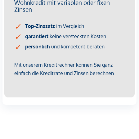
bekannt.
Kaufpreise der Vorsorgewohnungen
von EUR 337.000,- bis EUR 916.000,- netto zzgl. 20% USt.
Provisionsfrei für den Käufer!
Fertigstellung: bereits erfolgt
Bei diesem Angebot handelt es sich um eine
Vorsorgewohnung, die zu Vermietungszwecken erworben
wird.
Der angegebene Kaufpreis versteht sich daher zzgl.
20% USt. Diese Daten sind vorbehaltlich möglicher
Änderungen.
Wir weisen darauf hin, dass zwischen dem Vermittler und
dem zu vermittelnden Dritten ein familiäres oder
wirtschaftliches Naheverhältnis besteht.
Der Vermittler ist als Doppelmakler tätig.