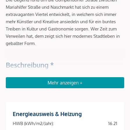
Mariahilfer Straße und Naschmarkt hat sich zu einem
extravaganten Viertel entwickelt, in welchem sich immer
mehr Künstler und Kreative ansiedeln und für ein buntes
Treiben in Kultur und Gastronomie sorgen. Wer Zeit zum
Verweilen hat, dem zeigt sich hier modernes Stadtleben in
geballter Form.
Beschreibung *
VORSORGEN in SERVICED APARTMENTS – Das RAY
Mehr anzeigen +
Investieren Sie in Serviced Apartments in gefragter Lage im
6. Bezirk in der Nähe zum Stadtzentrum. Die Wohnungen
bieten gegenüber klassischen Anlegerwohnungen höhere
Energieausweis & Heizung
Mieterträge sowie für einen sorgenfreien Rundum-Service.
Die exklusiven Wohneinheiten im Ray werden von der
HWB (kWh/m2/Jahr):
16.21
numa-Gruppe gemanagt, dem europäischen Topanbieter für