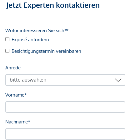
Jetzt Experten kontaktieren
Infrastruktur / Entfernungen
Gesundheit
Arzt <225m
Apotheke <225m
Klinik <250m
Krankenhaus <625m
Kinder & Schulen
Schule <100m
Kindergarten <200m
Universität <750m
Höhere Schule <800m
Nahversorgung
Supermarkt <200m
Bäckerei <125m