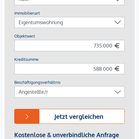
zeitgemäß adaptiert und mit innenhofseitigen Außenflächen
ausgestattet. Die Wohnungen in den Hoftrakten und im
Dachgeschoß bieten viel Raum für Neues: offene,
lichtdurchflutete Wohnräume und großzügige Gärten,
Loggien und Terrassen.
Die Ausstattung
Revitalisiertes Gründerzeithaus
56 Serviced Apartments, davon:
7 Einzelzimmerapartments
47 Zweizimmerapartments
2 Dreizimmerapartments
Größen von ca. 35 bis 100 m²
1- bis 3-Zimmereinheiten
Gärten, Loggien und Terrassen
Fernwärme
Die Höhe der Betriebskosten und Rücklagen sind noch nicht