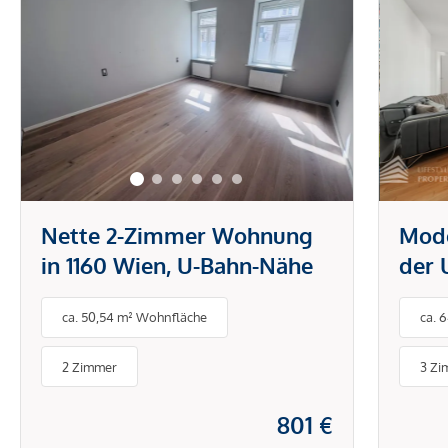
Nette 2-Zimmer Wohnung
Mode
in 1160 Wien, U-Bahn-Nähe
der 
Zim
ca. 50,54 m² Wohnfläche
ca. 
Logg
2 Zimmer
3 Zi
801 €