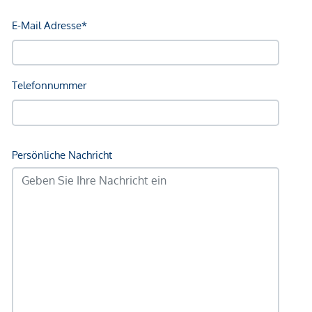
Einkaufszentrum <250m
Sonstige
Geldautomat <300m
Bank <300m
Post <325m
Polizei <175m
Verkehr
Bus <100m
U-Bahn <250m
Straßenbahn <675m
Bahnhof <250m
Autobahnanschluss <4.200m
Angaben Entfernung Luftlinie / Quelle: OpenStreetMap