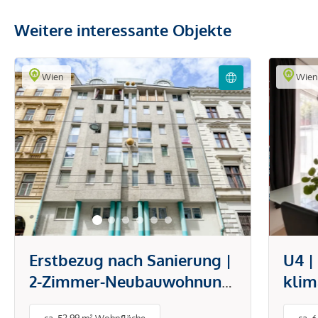
Weitere interessante Objekte
Wien
Wie
Erstbezug nach Sanierung |
U4 |
2-Zimmer-Neubauwohnung
klim
mit Garage nahe
offe