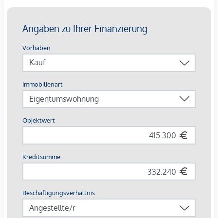
E-Mobilität
Die Lage:
Die Traisengasse 20-22 liegt idyllisch im Herzen des 20.
Bezirks in Wien, wo urbaner Charme auf entspannten
Erholungsraum trifft. Nur einen Katzensprung vom
Donaukanal und dem grünen Augarten entfernt, genießt
man hier die perfekte Mischung aus Stadtleben und Natur.
In den umliegenden Gassen verzaubern kleine Cafés und
traditionelle Wiener Lokale, während die exzellente
Anbindung einen schnellen ins Zentrum oder ins weite Grün
des Praters bringt. Ein Ort, der das Beste von Wien in sich
vereint.
Buslinie: 5A,11A,11B,37A
S-Bahnhof: Traisengasse; S-Bahn Handelskai
Provisionsfrei für den Käufer! (bis Baubeginn)