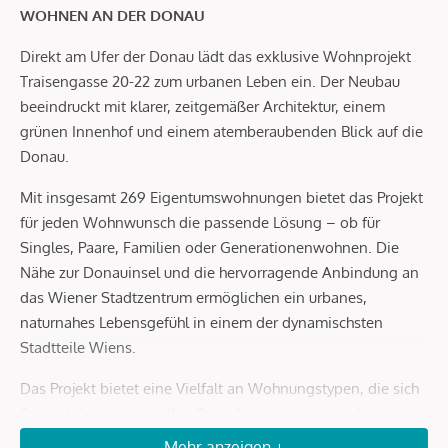
WOHNEN AN DER DONAU
Direkt am Ufer der Donau lädt das exklusive Wohnprojekt
Traisengasse 20-22 zum urbanen Leben ein. Der Neubau
beeindruckt mit klarer, zeitgemäßer Architektur, einem
grünen Innenhof und einem atemberaubenden Blick auf die
Donau.
Mit insgesamt 269 Eigentumswohnungen bietet das Projekt
für jeden Wohnwunsch die passende Lösung – ob für
Singles, Paare, Familien oder Generationenwohnen. Die
Nähe zur Donauinsel und die hervorragende Anbindung an
das Wiener Stadtzentrum ermöglichen ein urbanes,
naturnahes Lebensgefühl in einem der dynamischsten
Stadtteile Wiens.
Das Projekt bietet eine Vielfalt an Wohnungstypen, die sich
flexibel den individuellen Bedürfnissen anpassen lassen.
Die sorgfältig gestalteten 2- bis 4-Zimmer-Wohnungen
Mehr anzeigen +