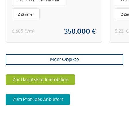
ca. 52,99 m² Wohnfläche
ca. 
Mariahilfer Straße
mode
Hiet
2 Zimmer
2 Zi
Sch
350.000 €
6.605 €/m²
5.221 
Mehr Objekte
Zur Hauptseite Immobilien
Zum Profil des Anbieters