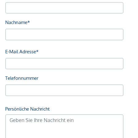
Bus <250m
U-Bahn <750m
Straßenbahn <750m
Bahnhof <750m
Autobahnanschluss <1.000m
Angaben Entfernung Luftlinie / Quelle: OpenStreetMap
*Der Vertrag kommt nicht mit der INFINA Credit Broker
GmbH zustande. Das Objekt wird von einem externen
Immobilienunternehmen angeboten. Allfällige aus dem
Vertragsabschluss resultierende Rechte sind ausschließlich
gegenüber dem anbietenden Immobilienunternehmen
geltend zu machen. Wir weisen Sie darauf hin, dass die
gemachten Angaben und Informationen lediglich
unverbindliche Vorabinformationen sind und daher ohne
Gewähr erfolgen. Der Vermittler ist als Doppelmakler tätig.