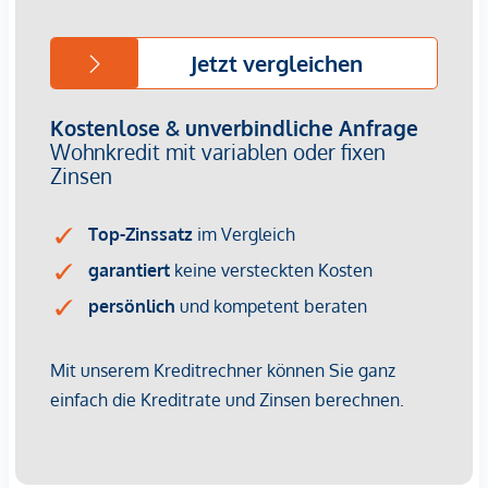
Baubeginn: Ende 2 Quartal 2026
Fertigstellung: Voraussichtlich Q2/2028
Wir weisen darauf hin, dass zwischen dem Vermittler und
dem zu vermittelnden Dritten ein familiäres oder
wirtschaftliches Naheverhältnis besteht.
Der Vermittler ist als Doppelmakler tätig.
Infrastruktur / Entfernungen
Gesundheit
Arzt <250m
Apotheke <500m
Klinik <750m
Krankenhaus <750m