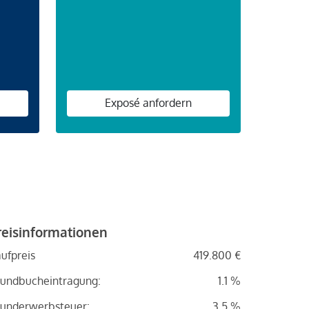
n
Exposé anfordern
reisinformationen
ufpreis
419.800 €
undbucheintragung:
1.1 %
underwerbsteuer:
3.5 %