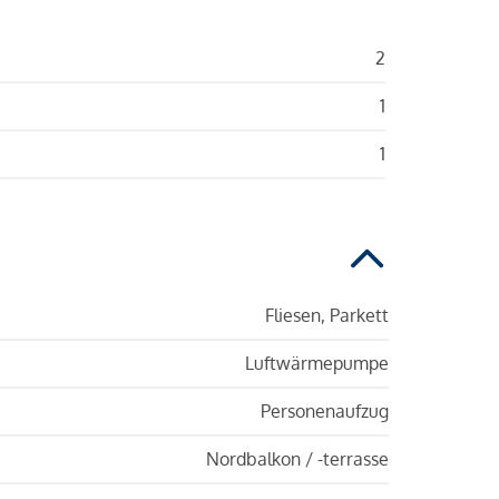
2
1
1
Fliesen, Parkett
Luftwärmepumpe
Personenaufzug
Nordbalkon / -terrasse