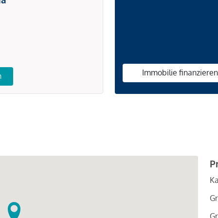
Immobilie finanziere
n
P
Ka
Gr
Gr