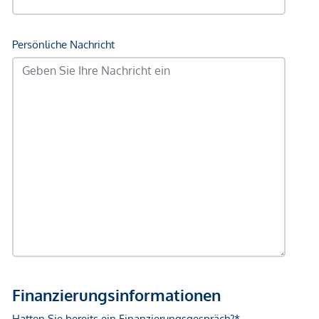
*Der Vertrag kommt nicht mit der INFINA Credit Broker
GmbH zustande. Das Objekt wird von einem externen
Immobilienunternehmen angeboten. Allfällige aus dem
Vertragsabschluss resultierende Rechte sind ausschließlich
gegenüber dem anbietenden Immobilienunternehmen
geltend zu machen. Wir weisen Sie darauf hin, dass die
gemachten Angaben und Informationen lediglich
unverbindliche Vorabinformationen sind und daher ohne
Gewähr erfolgen. Der Vermittler ist als Doppelmakler tätig.