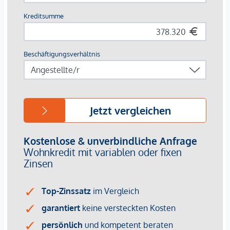
Wärmepumpen (Sole Wärmepumpe und Luft-
Wärmepumpe)
Fußbodenheizung im Erdgeschoss
Bauteilaktivierung ab dem 1. Obergeschoss
Kunststoff-Alu-Elemente mit 3-Scheiben
Isolierverglasung
Außenliegende, elektrisch bedienbare Außenjalousien
bzw. Raffstores
Parkett Eiche Schiffboden
Verfliesung mit großformatigem Feinsteinzeug
Provisionsfrei für den Käufer!
Fertigstellung: voraussichtlich Winter 2026
Wir weisen darauf hin, dass zwischen dem Vermittler und
dem zu vermittelnden Dritten ein familiäres oder
wirtschaftliches Naheverhältnis besteht.
Der Vermittler ist als Doppelmakler tätig.