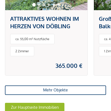
ATTRAKTIVES WOHNEN IM
Groß
HERZEN VON DÖBLING
Balk
Ruhe
ca. 55,00 m² Nutzfläche
ca. 
Pötz
Schl
2 Zimmer
1 Zi
Türk
365.000 €
Mehr Objekte
Zur Hauptseite Immobilien