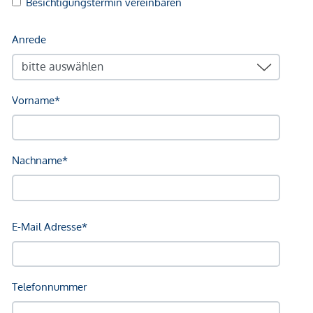
Einkaufszentrum <750m
Sonstige
Geldautomat <750m
Bank <750m
Post <750m
Polizei <500m
Verkehr
Bus <250m
U-Bahn <1.000m
Straßenbahn <500m
Bahnhof <1.000m
Autobahnanschluss <5.500m
Angaben Entfernung Luftlinie / Quelle: OpenStreetMap