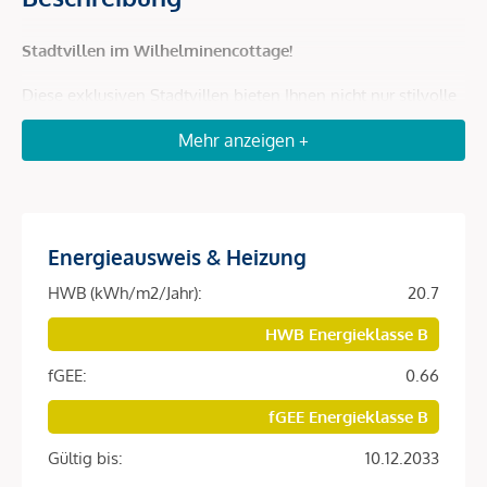
Stadtvillen im Wilhelminencottage!
Diese exklusiven Stadtvillen bieten Ihnen nicht nur stilvolle
Wohnungen, sondern auch die seltene Gelegenheit, ein
Mehr anzeigen +
hochwertiges Zuhause in einer grünen, dennoch zentralen
Lage zu finden. Am Fuße des begehrten Wilhelminenbergs
gelegen, verbindet das Wilhelminen Cottage urbanen
Komfort mit naturnaher Idylle und macht es so zu einem
Energieausweis & Heizung
wahren Juwel für anspruchsvolle Wohnungssuchende.
HWB (kWh/m2/Jahr):
20.7
In den fünf eleganten Stadtvillen stehen insgesamt 126
hochwertige Wohnungen und 100 Garagenstellplätze zur
HWB Energieklasse B
Verfügung, eingebettet in eine großzügige, parkähnliche
fGEE:
0.66
Grünanlage. Diese erstklassige Cottage-Lage bietet nicht
nur Ruhe und Erholung, sondern auch eine perfekte
fGEE Energieklasse B
Anbindung an die städtische Infrastruktur.
Gültig bis:
10.12.2033
Das Wohnkonzept