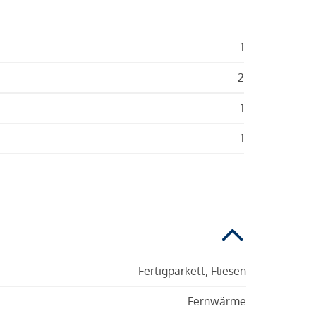
1
2
1
1
Fertigparkett, Fliesen
Fernwärme