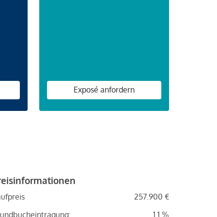
n
Exposé anfordern
reisinformationen
ufpreis
257.900 €
undbucheintragung:
1.1 %