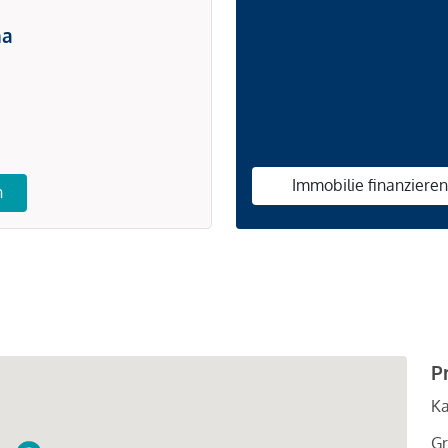
na
Immobilie finanziere
n
P
Ka
Gr