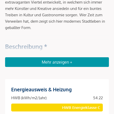
extravaganten Viertel entwickelt, in welchem sich immer
mehr Künstler und Kreative ansiedeln und für ein buntes
Treiben in Kultur und Gastronomie sorgen. Wer Zeit zum
Verweilen hat, dem zeigt sich hier modernes Stadtleben in
geballter Form.
Beschreibung *
VORSORGEN in SERVICED APARTMENTS – Das RAY
Mehr anzeigen +
Investieren Sie in Serviced Apartments in gefragter Lage im
6. Bezirk in der Nähe zum Stadtzentrum. Die Wohnungen
bieten gegenüber klassischen Anlegerwohnungen höhere
Energieausweis & Heizung
Mieterträge sowie für einen sorgenfreien Rundum-Service.
Die exklusiven Wohneinheiten im Ray werden von der
HWB (kWh/m2/Jahr):
54.22
numa-Gruppe gemanagt, dem europäischen Topanbieter für
HWB Energieklasse C
Wohnen auf Zeit. Der Betreiber übernimmt die Möblierung,