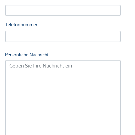
Sonstige
Geldautomat <300m
Bank <300m
Post <325m
Polizei <175m
Verkehr
Bus <100m
U-Bahn <250m
Straßenbahn <675m
Bahnhof <250m
Autobahnanschluss <4.200m
Angaben Entfernung Luftlinie / Quelle: OpenStreetMap
*Der Vertrag kommt nicht mit der INFINA Credit Broker