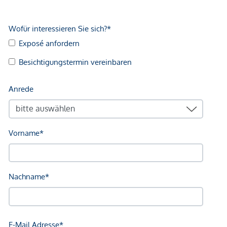
Infrastruktur / Entfernungen
Gesundheit
Arzt <225m
Apotheke <225m
Klinik <250m
Krankenhaus <625m
Kinder & Schulen
Schule <100m
Kindergarten <200m
Universität <750m
Höhere Schule <800m
Nahversorgung
Supermarkt <200m
Bäckerei <125m
Einkaufszentrum <250m