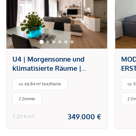
U4 | Morgensonne und
MOD
klimatisierte Räume |
ERS
offener Wohn-/Essbereich |
DON
ca. 66,84 m² Nutzfläche
ca. 
moderne Ausstattung | U4
PAU
Hietzing und Park
BET
2 Zimmer
2 Zi
Schönbrunn
ENE
349.000 €
5.221 €/m²