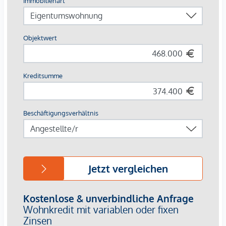
ausgestattet. Die Wohnungen in den Hoftrakten und im
Dachgeschoß bieten viel Raum für Neues: offene,
lichtdurchflutete Wohnräume und großzügige Gärten,
Loggien und Terrassen.
Die Ausstattung
Revitalisiertes Gründerzeithaus
56 Serviced Apartments, davon:
7 Einzelzimmerapartments
47 Zweizimmerapartments
2 Dreizimmerapartments
Größen von ca. 35 bis 100 m²
1- bis 3-Zimmereinheiten
Gärten, Loggien und Terrassen
Fernwärme
Die Höhe der Betriebskosten und Rücklagen sind noch nicht
bekannt.