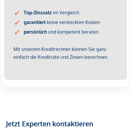
Kaufpreise der Vorsorgewohnungen
von EUR 337.000,- bis EUR 916.000,- netto zzgl. 20% USt.
Provisionsfrei für den Käufer!
Fertigstellung: bereits erfolgt
Bei diesem Angebot handelt es sich um eine
Vorsorgewohnung, die zu Vermietungszwecken erworben
wird.
Der angegebene Kaufpreis versteht sich daher zzgl.
20% USt. Diese Daten sind vorbehaltlich möglicher
Änderungen.
Wir weisen darauf hin, dass zwischen dem Vermittler und
dem zu vermittelnden Dritten ein familiäres oder
wirtschaftliches Naheverhältnis besteht.
Der Vermittler ist als Doppelmakler tätig.
Jetzt Experten kontaktieren