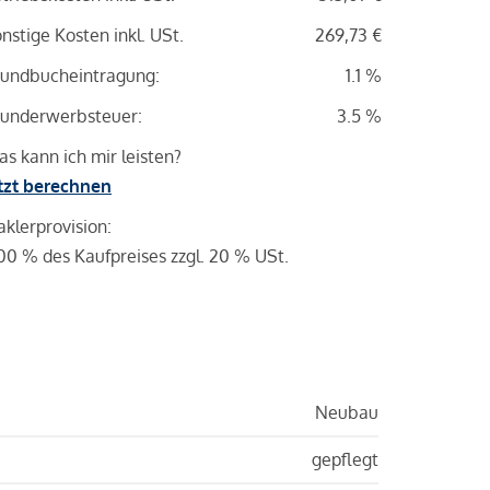
nstige Kosten inkl. USt.
269,73 €
undbucheintragung:
1.1 %
underwerbsteuer:
3.5 %
s kann ich mir leisten?
tzt berechnen
klerprovision:
00 % des Kaufpreises zzgl. 20 % USt.
Neubau
gepflegt