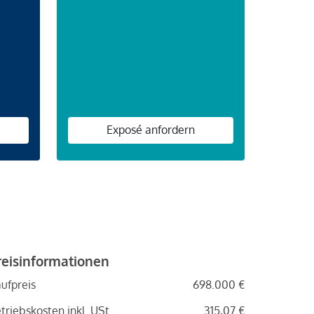
n
Exposé anfordern
reisinformationen
ufpreis
698.000 €
triebskosten inkl. USt.
315,07 €