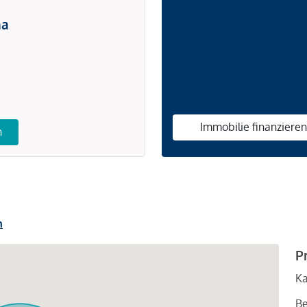
na
Immobilie finanziere
n
n
P
Ka
Be