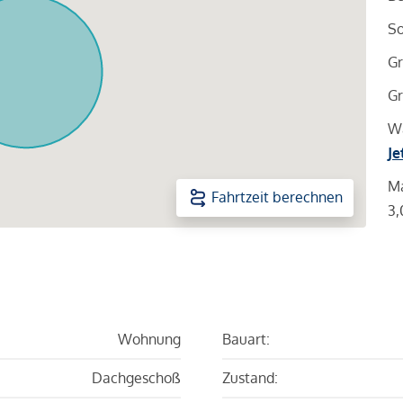
So
Gr
Gr
Wa
Je
Ma
Fahrtzeit berechnen
3,
Wohnung
Bauart:
Dachgeschoß
Zustand: