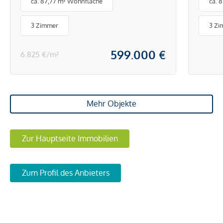
ca. 87,77 m² Wohnfläche
ca. 
Zuhause wartet!
groß
mode
3 Zimmer
3 Zi
Einb
Fuß
599.000 €
6.825 €/m²
Raff
Mehr Objekte
Zur Hauptseite Immobilien
Zum Profil des Anbieters