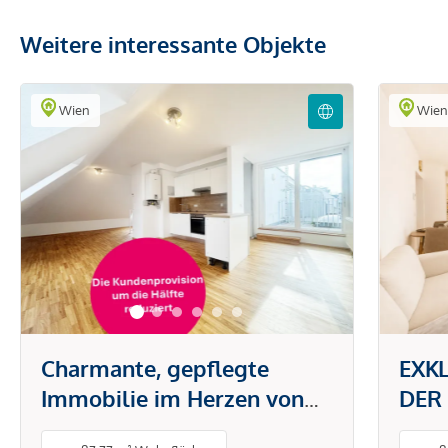
Weitere interessante Objekte
Wien
Wie
Charmante, gepflegte
EXK
Immobilie im Herzen von
DER
1170 Wien – Ihr neues
trau