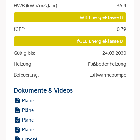
HWB (kWh/m2/Jahr):
36.4
für Familien
16 Reihenhäuser mit Wohnflächen von 47 – 121 m²
HWB Energieklasse B
fGEE:
0.79
Das Projekt
fGEE Energieklasse B
16 Reihenhäuser
Gültig bis:
24.03.2030
20 Wohneinheiten
Wohnflächen von 47 – 121 m²
Heizung:
Fußbodenheizung
2– 4 Zimmer
Befeuerung:
Luftwärmepumpe
27 Tiefgaragenplätze
Fahrrad-/Kinderwagenraum
Dokumente & Videos
Gemeinschaftsgärten
Pläne
Kinderspielplatz
Pläne
Energieeffizienz:
HWB ab 36,40 kWh/m²a (Klasse B)
Pläne
fGEE ab 0,79 (Klasse A)
Pläne
Die Ausstattung
Exposé