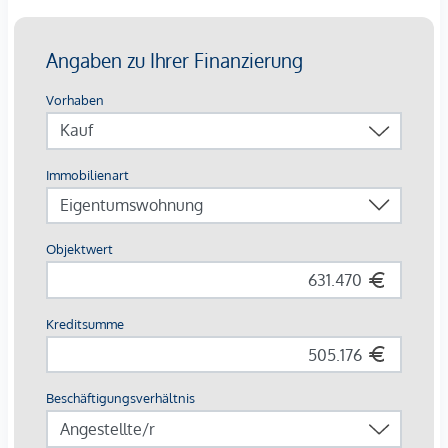
In Unterlaa 151 investieren Sie nicht nur in eine nachhaltige
Wohnimmobilie, sondern auch in ein Projekt, das von der
steigenden Nachfrage nach Mietwohnungen, besonders im
Segment der Familienwohnungen, profitiert. Diese Anlage
bietet eine Vielfalt an Freiräumen und eine grüne,
kinderfreundliche Umgebung, die Singles, Senioren, Paare
und junge Familien gleichermaßen anspricht.
Kontaktieren Sie uns und sichern Sie sich Ihr nachhaltiges
Zuhause oder Ihre lukrative Vorsorgewohnung am grünen
Stadtrand von Wien!
Bei diesem Angebot handelt es sich um eine
Vorsorgewohnung, die zu Vermietungszwecken erworben
wird.
Der angegebene Kaufpreis versteht sich daher zzgl.
20% USt. Diese Daten sind vorbehaltlich möglicher
Änderungen.