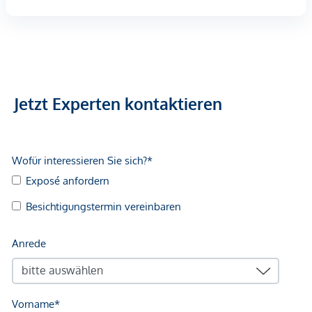
Höhere Schule <6.500m
Nahversorgung
Supermarkt <1.500m
Bäckerei <1.500m
Einkaufszentrum <3.500m
Jetzt Experten kontaktieren
Sonstige
Geldautomat <3.250m
Bank <1.500m
Post <1.500m
Polizei <1.500m
Verkehr
Bus <250m
U-Bahn <1.500m
Straßenbahn <3.250m
Bahnhof <1.500m