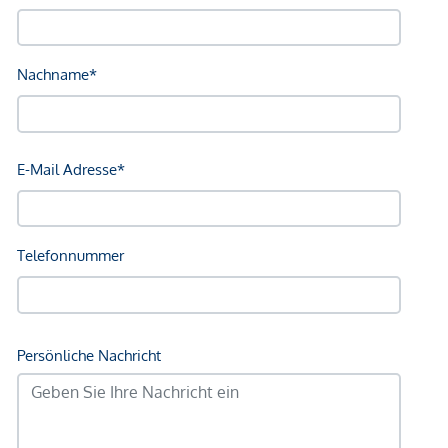
Autobahnanschluss <1.500m
Angaben Entfernung Luftlinie / Quelle: OpenStreetMap
*Der Vertrag kommt nicht mit der INFINA Credit Broker
GmbH zustande. Das Objekt wird von einem externen
Immobilienunternehmen angeboten. Allfällige aus dem
Vertragsabschluss resultierende Rechte sind ausschließlich
gegenüber dem anbietenden Immobilienunternehmen
geltend zu machen. Wir weisen Sie darauf hin, dass die
gemachten Angaben und Informationen lediglich
unverbindliche Vorabinformationen sind und daher ohne
Gewähr erfolgen. Der Vermittler ist als Doppelmakler tätig.