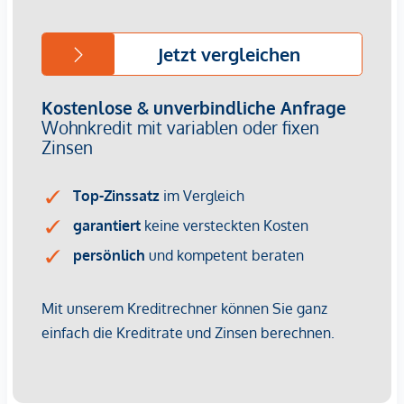
Wir weisen darauf hin, dass zwischen dem Vermittler und
dem zu vermittelnden Dritten ein familiäres oder
wirtschaftliches Naheverhältnis besteht.
Der Vermittler ist als Doppelmakler tätig.
Infrastruktur / Entfernungen
Gesundheit
Arzt <1.750m
Apotheke <1.500m
Klinik <4.750m
Krankenhaus <6.750m
Kinder & Schulen
Schule <1.000m
Kindergarten <1.250m
Universität <4.000m