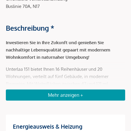
Buslinie 70A, N17
Beschreibung *
Investieren Sie in Ihre Zukunft und genießen Sie
nachhaltige Lebensqualität gepaart mit modernem
Wohnkomfort in naturnaher Umgebung!
Unterlaa 151 bietet Ihnen 16 Reihenhäuser und 20
Wohnungen, verteilt auf fünf Gebäude, in moderner
Bauweise. Mit Wohnflächen zwischen 47 und 121 m²,
durchdachten Grundrissen und barrierefreien Zugängen zu
Mehr anzeigen +
privaten Gärten, Loggien, Balkonen oder Terrassen, ist dies
eine ideale Investitionsmöglichkeit.
Highlights des Projekts:
Energieausweis & Heizung
Schwerpunkt auf 3- und 4-Zimmer-Wohnungen, ideal