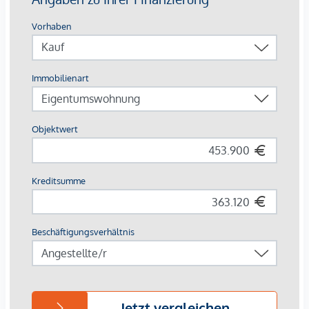
In der Traisengasse 20–22 im Herzen des 20. Wiener
Bezirks genießen Ihre Mieter die perfekte Balance aus
Stadtnähe und grüner Umgebung. Die Lage am Donaukanal
und der Augarten laden zu Freizeit und Entspannung ein,
während die Anbindung mit öffentlichen Verkehrsmitteln
ins Zentrum von Wien kurze Wege sichert.
Infrastruktur vor Ort
Buslinien: 5A, 11A, 11B, 37A
S-Bahn-Stationen: Traisengasse und Handelskai
Die monatlichen Kosten entnehmen Sie bitte der Preisliste.
Kaufpreise der Vorsorgewohnungen
von EUR 192.700,- bis EUR 1.181.700,- netto zzgl. 20% USt.
Zu erwartender Mietertrag