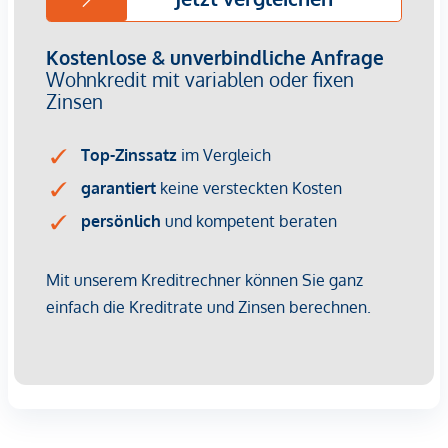
von ca. EUR 14,25 bis EUR 15,75 netto/m²
Provisionsfrei für Käufer
(bis Baubeginn)
Fertigstellung: Voraussichtlich Q2/2028
Bei diesem Angebot handelt es sich um eine
Vorsorgewohnung, die zu Vermietungszwecken erworben
wird.
Der angegebene Kaufpreis versteht sich daher zzgl.
20% USt. Diese Daten sind vorbehaltlich möglicher
Änderungen.
Wir weisen darauf hin, dass zwischen dem Vermittler und
dem zu vermittelnden Dritten ein familiäres oder
wirtschaftliches Naheverhältnis besteht.
Der Vermittler ist als Doppelmakler tätig.
Infrastruktur / Entfernungen