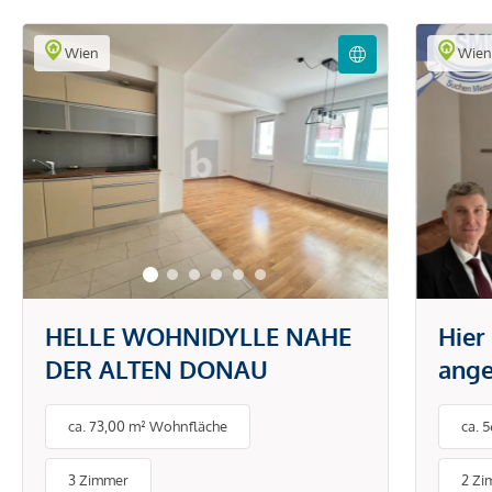
Wien
Wie
HELLE WOHNIDYLLE NAHE
Hier
DER ALTEN DONAU
ange
Eige
ca. 73,00 m² Wohnfläche
ca. 
Terr
3 Zimmer
2 Zi