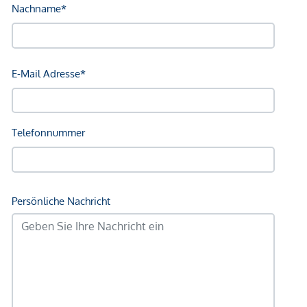
Sonstige
Geldautomat <750m
Bank <750m
Post <750m
Polizei <500m
Verkehr
Bus <250m
U-Bahn <750m
Straßenbahn <750m
Bahnhof <750m
Autobahnanschluss <1.000m
Angaben Entfernung Luftlinie / Quelle: OpenStreetMap
*Der Vertrag kommt nicht mit der INFINA Credit Broker
GmbH zustande. Das Objekt wird von einem externen
Immobilienunternehmen angeboten. Allfällige aus dem