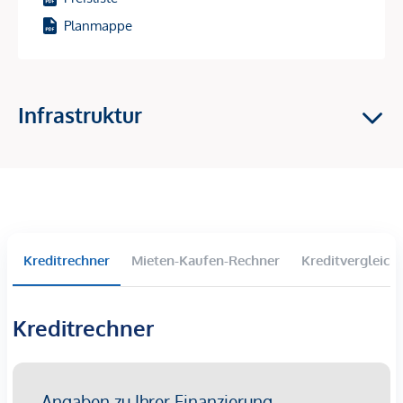
Verschiedene Wohnungsgrößen (2 bis 4 Zimmer, ca.
Planmappe
38–124 m²)
Attraktive Außenbereiche: Gärten, Balkone, Loggien
und Dachterrassen
Direkte Nähe zum Naherholungsgebiet Donauinsel
Infrastruktur
Grünanlagen und Spielplatz im Innenhof
125 Tiefgaragenstellplätze
Exklusive Ausstattung (Feinsteinzeug, Eichenparkett,
moderne Sanitärausstattung)
Effiziente Fußbodenheizung und Photovoltaikanlage
für nachhaltige Energienutzung
Ideal für langfristige Mieteinnahmen und
Kreditrechner
Mieten-Kaufen-Rechner
Kreditvergleich
Wertsteigerungspotenzial
Setzen Sie auf ein Investment, das durch Standortqualität,
Kreditrechner
Flexibilität und Zukunftssicherheit überzeugt – Ihre
Investition in langfristige Renditen und Wertzuwachs.
Erstklassige Lage für höchste Mieterzufriedenheit