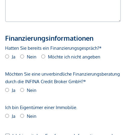
*Der Vertrag kommt nicht mit der INFINA Credit Broker
GmbH zustande. Das Objekt wird von einem externen
Immobilienunternehmen angeboten. Allfällige aus dem
Vertragsabschluss resultierende Rechte sind ausschließlich
gegenüber dem anbietenden Immobilienunternehmen
geltend zu machen. Wir weisen Sie darauf hin, dass die
gemachten Angaben und Informationen lediglich
unverbindliche Vorabinformationen sind und daher ohne
Gewähr erfolgen. Der Vermittler ist als Doppelmakler tätig.