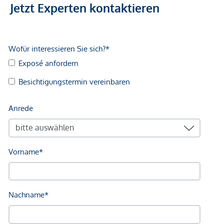
Jetzt Experten kontaktieren
Infrastruktur / Entfernungen
Gesundheit
Arzt <225m
Apotheke <225m
Klinik <250m
Krankenhaus <625m
Kinder & Schulen
Schule <100m
Kindergarten <200m
Universität <750m
Höhere Schule <800m
Nahversorgung
Supermarkt <200m
Bäckerei <125m