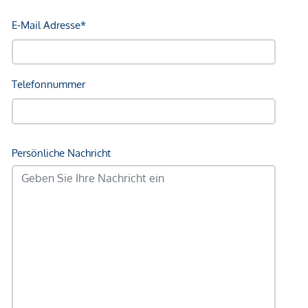
Einkaufszentrum <250m
Sonstige
Geldautomat <300m
Bank <300m
Post <325m
Polizei <175m
Verkehr
Bus <100m
U-Bahn <250m
Straßenbahn <675m
Bahnhof <250m
Autobahnanschluss <4.200m
Angaben Entfernung Luftlinie / Quelle: OpenStreetMap