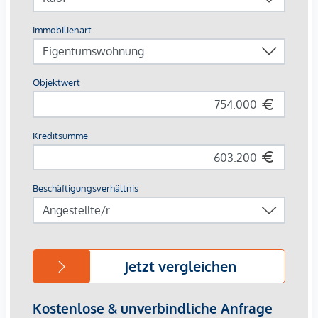
zeitgemäß adaptiert und mit innenhofseitigen Außenflächen
ausgestattet. Die Wohnungen in den Hoftrakten und im
Dachgeschoß bieten viel Raum für Neues: offene,
lichtdurchflutete Wohnräume und großzügige Gärten,
Loggien und Terrassen.
Die Ausstattung
Revitalisiertes Gründerzeithaus
56 Serviced Apartments, davon:
7 Einzelzimmerapartments
47 Zweizimmerapartments
2 Dreizimmerapartments
Größen von ca. 35 bis 100 m²
1- bis 3-Zimmereinheiten
Gärten, Loggien und Terrassen
Fernwärme
Die Höhe der Betriebskosten und Rücklagen sind noch nicht