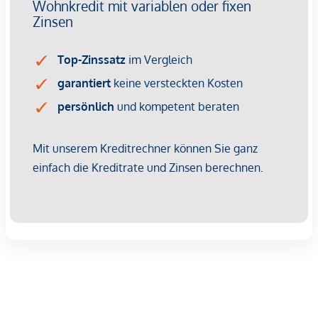
bekannt.
Kaufpreise der Vorsorgewohnungen
von EUR 337.000,- bis EUR 916.000,- netto zzgl. 20% USt.
Provisionsfrei für den Käufer!
Fertigstellung: bereits erfolgt
Bei diesem Angebot handelt es sich um eine
Vorsorgewohnung, die zu Vermietungszwecken erworben
wird.
Der angegebene Kaufpreis versteht sich daher zzgl.
20% USt. Diese Daten sind vorbehaltlich möglicher
Änderungen.
Wir weisen darauf hin, dass zwischen dem Vermittler und
dem zu vermittelnden Dritten ein familiäres oder
wirtschaftliches Naheverhältnis besteht.
Der Vermittler ist als Doppelmakler tätig.