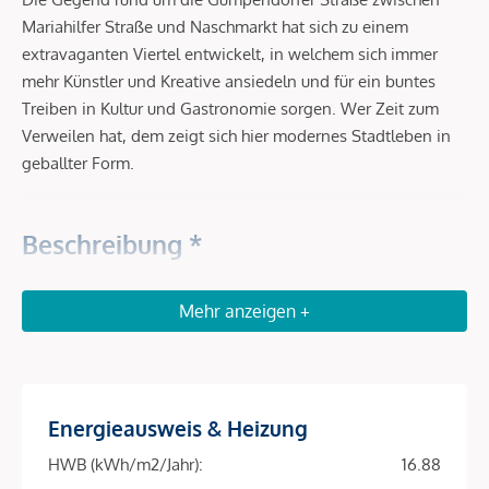
Mariahilfer Straße und Naschmarkt hat sich zu einem
extravaganten Viertel entwickelt, in welchem sich immer
mehr Künstler und Kreative ansiedeln und für ein buntes
Treiben in Kultur und Gastronomie sorgen. Wer Zeit zum
Verweilen hat, dem zeigt sich hier modernes Stadtleben in
geballter Form.
Beschreibung *
VORSORGEN in SERVICED APARTMENTS – Das RAY
Mehr anzeigen +
Investieren Sie in Serviced Apartments in gefragter Lage im
6. Bezirk in der Nähe zum Stadtzentrum. Die Wohnungen
bieten gegenüber klassischen Anlegerwohnungen höhere
Energieausweis & Heizung
Mieterträge sowie für einen sorgenfreien Rundum-Service.
Die exklusiven Wohneinheiten im Ray werden von der
HWB (kWh/m2/Jahr):
16.88
numa-Gruppe gemanagt, dem europäischen Topanbieter für