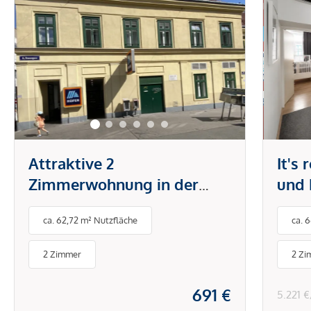
Attraktive 2
It's
Zimmerwohnung in der
und 
Brunnengasse
Tech
ca. 62,72 m² Nutzfläche
ca. 
Klim
& Sc
2 Zimmer
2 Zi
691 €
5.221 