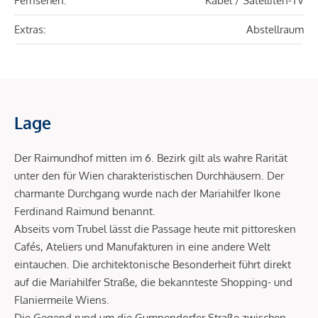
Fernsehen:
Kabel / Satelliten-TV
Extras:
Abstellraum
Lage
Der Raimundhof mitten im 6. Bezirk gilt als wahre Rarität
unter den für Wien charakteristischen Durchhäusern. Der
charmante Durchgang wurde nach der Mariahilfer Ikone
Ferdinand Raimund benannt.
Abseits vom Trubel lässt die Passage heute mit pittoresken
Cafés, Ateliers und Manufakturen in eine andere Welt
eintauchen. Die architektonische Besonderheit führt direkt
auf die Mariahilfer Straße, die bekannteste Shopping- und
Flaniermeile Wiens.
Die Gegend rund um die Gumpendorfer Straße zwischen