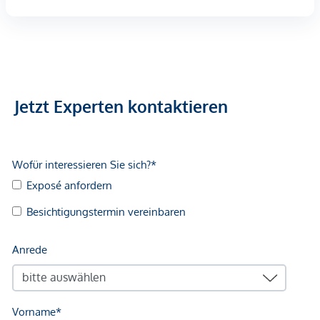
Wir weisen darauf hin, dass zwischen dem Vermittler und
dem zu vermittelnden Dritten ein familiäres oder
wirtschaftliches Naheverhältnis besteht.
Der Vermittler ist als Doppelmakler tätig.
Jetzt Experten kontaktieren
Infrastruktur / Entfernungen
Gesundheit
Arzt <250m
Apotheke <250m
Klinik <500m
Krankenhaus <250m
Kinder & Schulen
Schule <250m
Kindergarten <250m