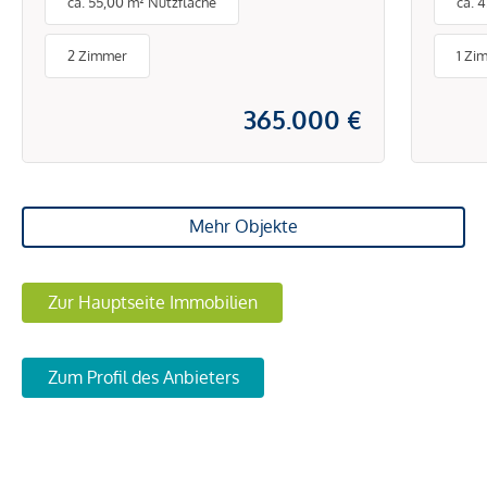
ca. 55,00 m² Nutzfläche
ca. 
Pötz
Schl
2 Zimmer
1 Zi
Türk
365.000 €
Mehr Objekte
Zur Hauptseite Immobilien
Zum Profil des Anbieters