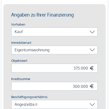
© Bilder aus AdobeStock
TOP 9 IM 1. OBERGESCHOSS
Die Altbauwohnung wurde modernisiert und hochwertig
ausgestattet, sie besticht durch ihren durchdachten
Grundriss und teilt sich wie folgt auf:
* Eingangsbereich
* separates WC
* Küchenzeile
* Wohn- / Essbereich
* Badezimmer mit Badewanne und
Waschmaschinenanschluss
* Zimmer
NEBENKOSTEN