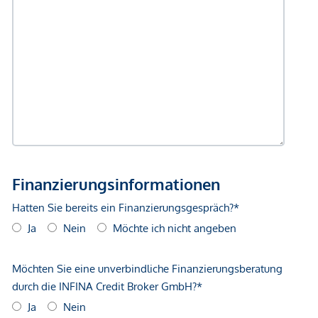
Bahnhof <750m
Autobahnanschluss <3.250m
Angaben Entfernung Luftlinie / Quelle: OpenStreetMap
*Der Vertrag kommt nicht mit der INFINA Credit Broker
GmbH zustande. Das Objekt wird von einem externen
Immobilienunternehmen angeboten. Allfällige aus dem
Vertragsabschluss resultierende Rechte sind ausschließlich
gegenüber dem anbietenden Immobilienunternehmen
geltend zu machen. Wir weisen Sie darauf hin, dass die
gemachten Angaben und Informationen lediglich
unverbindliche Vorabinformationen sind und daher ohne
Gewähr erfolgen. Der Vermittler ist als Doppelmakler tätig.