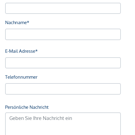
Universität <500m
Höhere Schule <500m
Nahversorgung
Supermarkt <250m
Bäckerei <250m
Einkaufszentrum <250m
Sonstige
Geldautomat <250m
Bank <250m
Post <250m
Polizei <500m
Verkehr
Bus <250m
U-Bahn <750m
Straßenbahn <250m