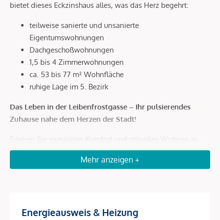
bietet dieses Eckzinshaus alles, was das Herz begehrt:
teilweise sanierte und unsanierte
Eigentumswohnungen
Dachgeschoßwohnungen
1,5 bis 4 Zimmerwohnungen
ca. 53 bis 77 m² Wohnfläche
ruhige Lage im 5. Bezirk
Das Leben in der Leibenfrostgasse – Ihr pulsierendes
Zuhause nahe dem Herzen der Stadt!
Erleben Sie exquisiten Komfort und stilvolles Wohnen in
unmittelbarer Nähe zum Zentrum. Genießen Sie die grünen
Mehr anzeigen +
Oasen der umliegenden Parkanlagen und lassen Sie sich
von den Aromen und Farben des berühmten Naschmarkts
verführen, der nur wenige Minuten entfernt liegt. Ob
gemütlicher Kaffee, kulinarisches Erlebnis oder entspannter
Energieausweis & Heizung
Einkaufsbummel – hier ist alles möglich. Der Karlsplatz,