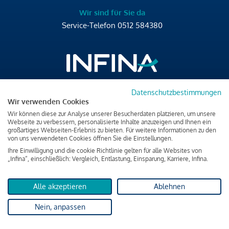
Wir sind für Sie da
Service-Telefon
0512 584380
Datenschutzbestimmungen
Brixner Straße 2/4
Wir verwenden Cookies
6020 Innsbruck
Wir können diese zur Analyse unserer Besucherdaten platzieren, um unsere
T
+43 512 584380
Webseite zu verbessern, personalisierte Inhalte anzuzeigen und Ihnen ein
großartiges Webseiten-Erlebnis zu bieten. Für weitere Informationen zu den
office@infina.at
von uns verwendeten Cookies öffnen Sie die Einstellungen.
Ihre Einwilligung und die cookie Richtlinie gelten für alle Websites von
„Infina“, einschließlich: Vergleich, Entlastung, Einsparung, Karriere, Infina.
Alle akzeptieren
Ablehnen
Impressum
Nein, anpassen
Datenschutz & Cookies
Verbraucherschutzinformation & rechtliche Hinweise