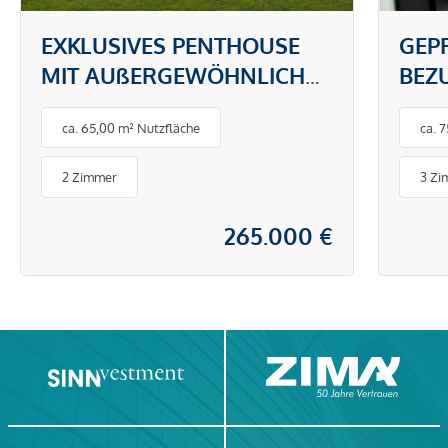
EXKLUSIVES PENTHOUSE
GEP
MIT AUßERGEWÖHNLICH
BEZ
GROßER DACHTERRASSE
GAR
ca. 65,00 m² Nutzfläche
ca. 
UND TRAUMHAFTEM
RUH
WEITBLICK
2 Zimmer
3 Zi
265.000 €