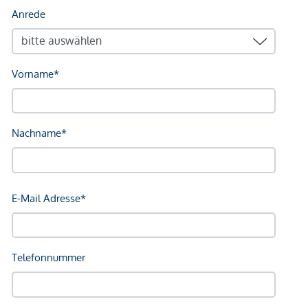
Diese hochwertige Neubau-Wohnanlage bietet Ihnen die
seltene Gelegenheit, eine moderne Eigentumswohnung in
absoluter Toplage zu erwerben – mit
attraktiven
Aktionspreisen
,
zusätzlichen Gebührenvorteilen
und
hoher Wertbeständigkeit
.
Nutzen Sie jetzt die Gelegenheit – nur noch wenige
Einheiten verfügbar!
Jetzt Besichtigung sichern
Vereinbaren Sie noch heute einen Termin und überzeugen
Sie sich selbst von diesem außergewöhnlichen
Wohnprojekt.
Wir freuen uns auf Ihre Anfrage!
*Der Vertrag kommt nicht mit der INFINA Credit Broker
GmbH zustande. Das Objekt wird von einem externen