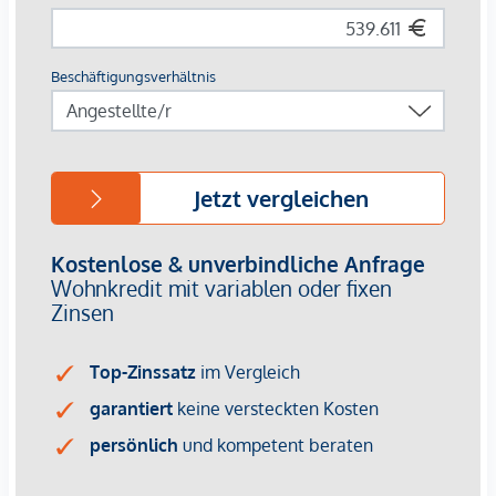
675.362,50
Top 7 | EG 3 | 73,18 m² | 27,90 m² | € 617.643,00 | €
599.113,71
Top 8 | EG 3 | 82,90 m² | 12,15 m² | € 695.375,00 | €
674.513,75
Bereits verkauft / reserviert
Top 1, Top 3, Top 5, Top 9 und Top 10 sind bereits
erfolgreich verkauft.
PKW-Freistellplätze:
€ 15.000,- bzw. € 16.000,- pro Stellplatz (nach
Verfügbarkeit)
Wohnkomfort auf höchstem Niveau
Die Wohnungen überzeugen durch durchdachte Grundrisse,
lichtdurchflutete Räume und hochwertige Ausstattung. Edle