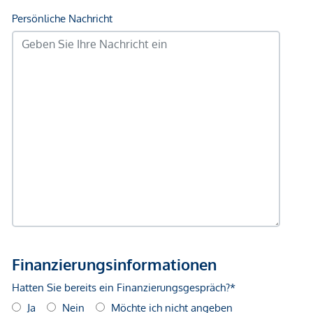
Immobilienunternehmen angeboten. Allfällige aus dem
Vertragsabschluss resultierende Rechte sind ausschließlich
gegenüber dem anbietenden Immobilienunternehmen
geltend zu machen. Wir weisen Sie darauf hin, dass die
gemachten Angaben und Informationen lediglich
unverbindliche Vorabinformationen sind und daher ohne
Gewähr erfolgen. Der Vermittler ist als Doppelmakler tätig.