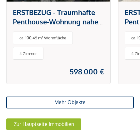
ERSTBEZUG - Traumhafte
ERST
Penthouse-Wohnung nahe
Pen
dem Wörthersee!
dem 
ca. 100,45 m² Wohnfläche
ca. 
4 Zimmer
4 Z
598.000 €
Mehr Objekte
Zur Hauptseite Immobilien