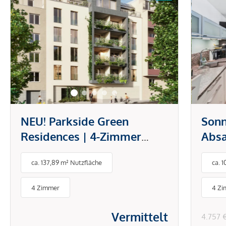
NEU! Parkside Green
Sonn
Residences | 4-Zimmer
Abs
Wohnung mit Loggia und
in R
ca. 137,89 m² Nutzfläche
ca. 
direktem Blick in den Park
4 Zimmer
4 Z
Vermittelt
4.757 