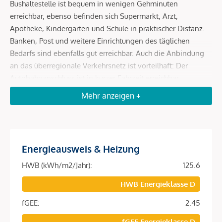
Bushaltestelle ist bequem in wenigen Gehminuten
erreichbar, ebenso befinden sich Supermarkt, Arzt,
Apotheke, Kindergarten und Schule in praktischer Distanz.
Banken, Post und weitere Einrichtungen des täglichen
Bedarfs sind ebenfalls gut erreichbar. Auch die Anbindung
an das überregionale Verkehrsnetz ist vorteilhaft: Der
Autobahnanschluss ist in kurzer Fahrzeit erreichbar.
Insgesamt bietet diese Lage eine gelungene Kombination
Mehr anzeigen +
aus Ruhe, guter Versorgung und alltagstauglicher Mobilität.
Beschreibung
Energieausweis & Heizung
Zum Verkauf gelangt die helle und sonnige 3-Zimmer-
HWB (kWh/m2/Jahr):
125.6
Wohnung, welche sich im Erdgeschoss des parifizierten
HWB Energieklasse D
Wohnhauses mit nur 2 Wohneinheiten in Trofaiach, in einer
sehr attraktiven und ruhigen Wohngegend befindet.
fGEE:
2.45
Die Wohnung im Obergeschoss verbleibt im Eigentum des
fGEE Energieklasse D