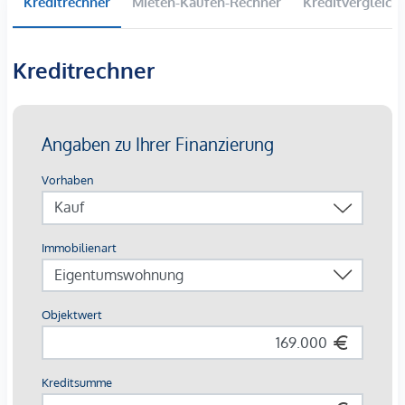
Kreditrechner
Mieten-Kaufen-Rechner
Kreditvergleich
Vor dem Haus stehen zwei Autoabstellplätze zur Verfügung.
Das weitläufige, zur Wohnung gehörige, ebene Grundstück
Kreditrechner
mit ca. 296 m² lädt zu Freizeitaktivitäten ein und ist ideal
zum Grillen, Gärtnern oder einfach zum Entspannen in der
Natur und komplettiert dieses interessante Angebot.
Diese charmante Erdgeschosswohnung vereint ruhiges
Wohnen mit einem großzügigen Grundstück und schafft
damit ein ideales Zuhause für Paare und Familien, die Wert
auf Wohnkomfort und Lebensqualität legen.
Wir weisen Sie darauf hin, dass die gemachten Angaben
und Informationen lediglich unverbindliche
Vorabinformationen sind und daher ohne Gewähr erfolgen.
Der Vermittler ist als Doppelmakler tätig.