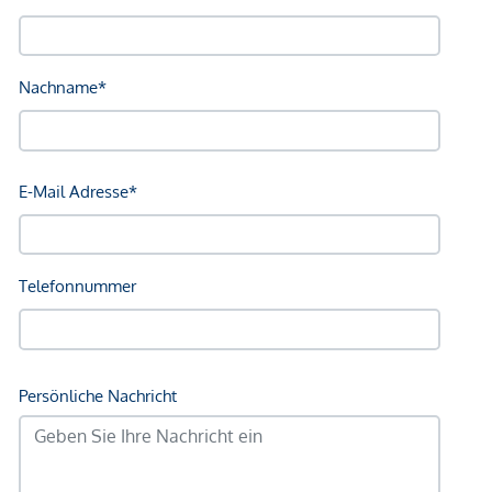
Telefonnummer) an folgende E-Mail-Adresse:
js@schneeweis-sv.at
Unvollständige oder anonyme Anfragen werden nicht
bearbeitet.
Der Vermittler ist als Doppelmakler tätig.
*Der Vertrag kommt nicht mit der INFINA Credit Broker
GmbH zustande. Das Objekt wird von einem externen
Immobilienunternehmen angeboten. Allfällige aus dem
Vertragsabschluss resultierende Rechte sind ausschließlich
gegenüber dem anbietenden Immobilienunternehmen
geltend zu machen. Wir weisen Sie darauf hin, dass die
gemachten Angaben und Informationen lediglich
unverbindliche Vorabinformationen sind und daher ohne
Gewähr erfolgen. Der Vermittler ist als Doppelmakler tätig.