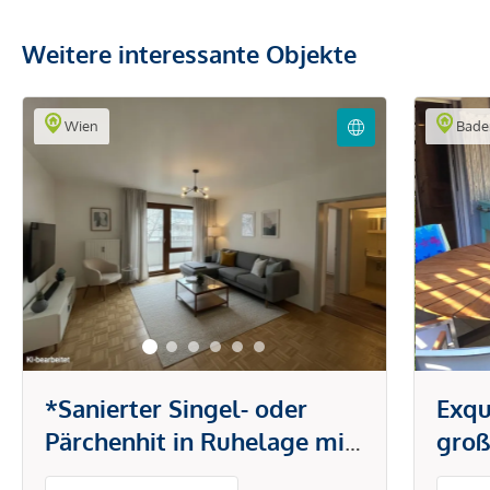
Weitere interessante Objekte
Wien
Bade
*Sanierter Singel- oder
Exqu
Pärchenhit in Ruhelage mit
groß
Küche & Loggia bei U6
Terr