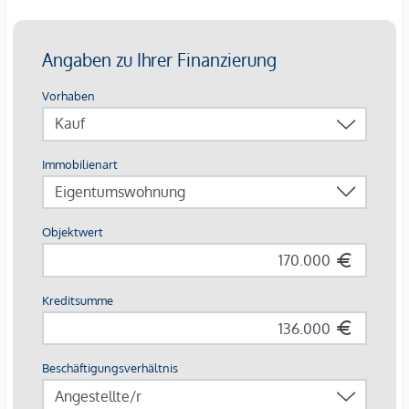
Gelegenheit, Ausstattung und Oberflächen nach eigenen
Vorstellungen zeitgemäß zu adaptieren. Die separate, kleine
Einbauküche ist funktional geplant und verfügt über
ausreichend Stauraum; ein Essplatz ist bereits im
Wohnzimmer integriert. Das Badezimmer ist mit Dusche,
Handtuchtrockner sowie einem Waschmaschinenanschluss
ausgestattet. Zwei weitere Zimmer eignen sich flexibel als
Schlaf-, Kinder-, Gäste- oder Arbeitszimmer und machen die
Wohnung sowohl für Paare als auch für kleine Familien bzw.
für eine Nutzung mit Homeoffice attraktiv.
Für die Sommermonate steht ein liebevoller, kleiner Balkon
zur Verfügung. Ergänzend ist ein Kellerabteil der Wohnung
zugeordnet. Parkplätze befinden sich direkt angrenzend bei
der Liegenschaft. Der solide Bauzustand und die gepflegte
Gesamtanlage unterstreichen den wertbeständigen
Charakter der Liegenschaft und runden das Gesamtbild ab.