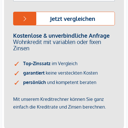
Fazit:
Diese sanierungsbedürftige Wohnung bietet eine
attraktive Gelegenheit für Käufer, die Wert auf
Gestaltungsfreiheit und wertsteigerndes
Entwicklungspotenzial legen. Die Einheit überzeugt durch
ihre grundsätzlich gut vermietbare Struktur und die Lage in
einem geprägten und zugleich
sehr gut angebundenen
Umfeld, das bei Mietinteressenten erfahrungsgemäß stark
nachgefragt ist. Die Wohnung ist derzeit nicht vermietet und
steht damit für eine zeitnahe Renovierung und
anschließende Nutzung – wahlweise zur Eigennutzung oder
als Kapitalanlage mit der Möglichkeit, durch Modernisierung
und Neuvermietung nachhaltig Ertrag und Substanz zu
optimieren.
SCHNEEWEIS Liegenschaftsbewertung und
Immobilienvermittlung | BERATUNG | BEWERTUNG |
FINANZIERUNG
Jürgen Schneeweis +43 676 433 29 59 js@schneeweis-sv.at