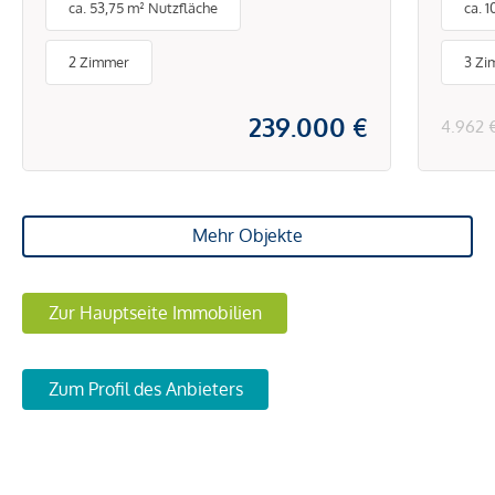
ca. 53,75 m² Nutzfläche
ca. 
Dresdner Straße* Ab sofort
Sch
verfügbar*
2 Zimmer
3 Zi
239.000 €
4.962 
Mehr Objekte
Zur Hauptseite Immobilien
Zum Profil des Anbieters