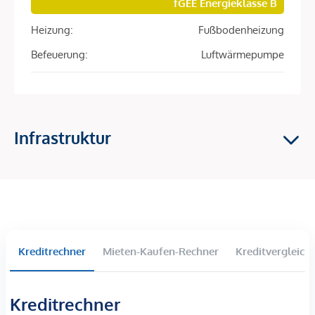
fGEE Energieklasse B
Derzeit profitieren Sie von einer Gebührenbefreiung für die G
Heizung:
Fußbodenheizung
eine attraktive Ersparnis, die dieses Angebot besonders intere
Befeuerung:
Luftwärmepumpe
Modern wohnen mit Zukunftsperspektive
Diese Immobilie vereint zeitgemäßen Wohnkomfort, nachhaltige 
hier treffen Sie eine Entscheidung mit Wertbeständigkeit.
Infrastruktur
*Der Vertrag kommt nicht mit der INFINA Credit Broker
GmbH zustande. Das Objekt wird von einem externen
Immobilienunternehmen angeboten. Allfällige aus dem
Vertragsabschluss resultierende Rechte sind ausschließlich
gegenüber dem anbietenden Immobilienunternehmen
geltend zu machen. Wir weisen Sie darauf hin, dass die
Kreditrechner
Mieten-Kaufen-Rechner
Kreditvergleich
gemachten Angaben und Informationen lediglich
unverbindliche Vorabinformationen sind und daher ohne
Gewähr erfolgen. Der Vermittler ist als Doppelmakler tätig.
Kreditrechner