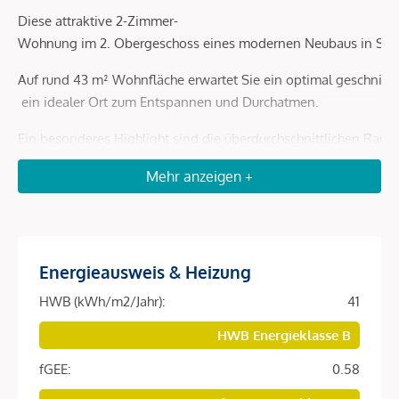
Diese attraktive 2-Zimmer-
Wohnung im 2. Obergeschoss eines modernen Neubaus in Stam
Auf rund 43 m² Wohnfläche erwartet Sie ein optimal geschnitte
ein idealer Ort zum Entspannen und Durchatmen.
Ein besonderes Highlight sind die überdurchschnittlichen Rau
Ausstattung & Vorteile im Überblick
Mehr anzeigen +
Erstbezug – sofort verfügbar
Außergewöhnliche Raumhöhe für ein luftiges Wohn
Hochwertige Materialien: edler Eichenparkettboden,
Energieausweis & Heizung
Energieeffizientes Wohnkonzept mit Photovoltai
Ruhige, angenehme Wohnlage mit guter Infrastruk
HWB (kWh/m2/Jahr):
41
Provisionsfreier Erwerb direkt vom Bauträger
HWB Energieklasse B
Flexible Besichtigung nach Terminvereinbarung mö
fGEE:
0.58
Zusätzlicher Vorteil für Käufer