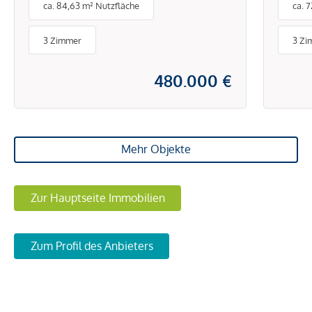
ca. 84,63 m² Nutzfläche
ca. 
3 Zimmer
3 Zi
480.000 €
Mehr Objekte
Zur Hauptseite Immobilien
Zum Profil des Anbieters