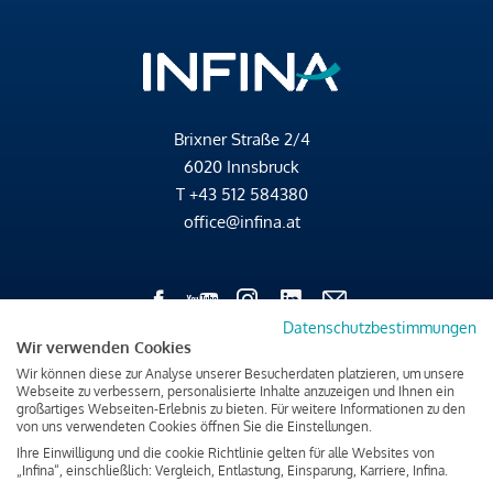
Brixner Straße 2/4
6020 Innsbruck
T
+43 512 584380
office@infina.at
Datenschutzbestimmungen
Wir verwenden Cookies
Impressum
Wir können diese zur Analyse unserer Besucherdaten platzieren, um unsere
Datenschutz & Cookies
Webseite zu verbessern, personalisierte Inhalte anzuzeigen und Ihnen ein
großartiges Webseiten-Erlebnis zu bieten. Für weitere Informationen zu den
Verbraucherschutzinformation & rechtliche Hinweise
von uns verwendeten Cookies öffnen Sie die Einstellungen.
Ihre Einwilligung und die cookie Richtlinie gelten für alle Websites von
„Infina“, einschließlich: Vergleich, Entlastung, Einsparung, Karriere, Infina.