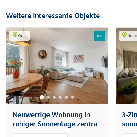
Weitere interessante Objekte
Oetz
Stam
Neuwertige Wohnung in
3-Z
ruhiger Sonnenlage zentral
son
in Ötz