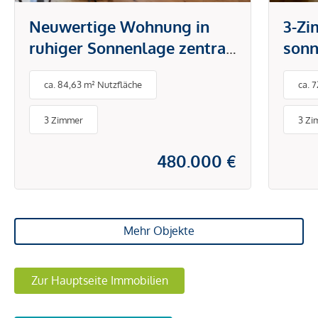
Neuwertige Wohnung in
3-Z
ruhiger Sonnenlage zentral
son
in Ötz
ca. 84,63 m² Nutzfläche
ca. 
3 Zimmer
3 Zi
480.000 €
Mehr Objekte
Zur Hauptseite Immobilien