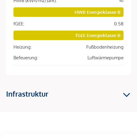
HWB (kWh/m2/Jahr):
41
und ein nachhaltiges Wohnen.
HWB Energieklasse B
Die Wohnung ist bereits fertiggestellt und sofort
bezugsfertig
.
fGEE:
0.58
fGEE Energieklasse B
Ein besonderer
Vorteil für Familien
: Stams bietet ausgezeichnete
Bildungseinrichtungen
Heizung:
Fußbodenheizung
direkt im Ort. Vom
Kindergarten
über die
Volksschule
Befeuerung:
Luftwärmepumpe
bis hin zur weiterführenden Ausbildung mit
Matura
können Kinder ihren
gesamten Bildungsweg ohne lange Wege vor Ort
absolvieren –
ein großer Pluspunkt für den Alltag und die Lebensqualität.
Infrastruktur
Ihre Vorteile auf einen Blick:
5 Zimmer auf ca. 83 m² Wohnnutzfläche
Dachgeschosslage mit über 4 m Raumhöhe
3 Schlafzimmer