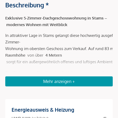
Beschreibung *
Exklusive 5-Zimmer-Dachgeschosswohnung in Stams –
modernes Wohnen mit Weitblick
In attraktiver Lage in Stams gelangt diese hochwertig ausgeführ
Zimmer-
Wohnung im obersten Geschoss zum Verkauf. Auf rund 83 m² 
Raumhöhe
von über
4 Metern
sorgt für ein außergewöhnlich offenes und luftiges Ambiente.
Die Wohnung verfügt über drei Schlafzimmer, eine großzügige 
ideal, um sonnige Stunden und den Ausblick zu genießen. Ein 
Mehr anzeigen +
Bei der Ausführung wurde besonderer Wert auf Qualität und Na
Das zukunftsorientierte Energiekonzept mit
Luftwärmepumpe
und
Photovoltaikanlage
Energieausweis & Heizung
garantiert besonders
niedrige Betriebskosten