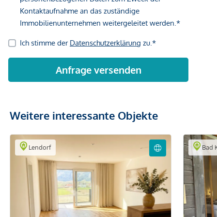
Weitere interessante Objekte
Lendorf
Bad K