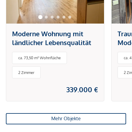
Moderne Wohnung mit
Trau
ländlicher Lebensqualität
Mod
Wohn
ca. 73,50 m² Wohnfläche
ca. 
verk
2 Zimmer
2 Zi
339.000 €
Mehr Objekte