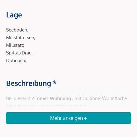
Lage
Seeboden;
Millstättersee;
Millstatt;
Spittal/Drau;
Döbriach;
Beschreibung *
Bei dieser
2-Zimmer-Wohnung
, mit ca. 56m² Wohnfläche
handelt es sich um ein echtes Highlight.
Mehr anzeigen +
Der inkludierte Seeblick, der tolle Zustand nach
kompletter
Sanierung
vor wenigen Jahren, wie auch die großzügige
Aufteilung lassen keine Wünsche offen und schaffen eine