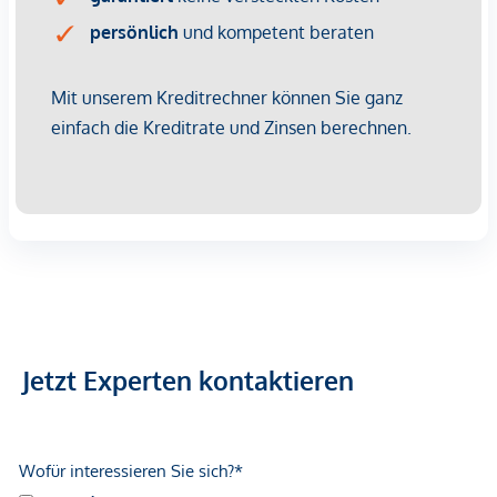
Nockberge. Anspruchsvoller Golfplatz mit Blick über den
Millstätter See, Reitställe, Tennisplätze, Burg Sommeregg
mit den jährlichen Ritterspielen.
Vom Wohnraum zum Lebensraum. Kaufen in Seeboden.
Der Vermittler ist als Doppelmakler tätig.
*Der Vertrag kommt nicht mit der INFINA Credit Broker
GmbH zustande. Das Objekt wird von einem externen
Immobilienunternehmen angeboten. Allfällige aus dem
Vertragsabschluss resultierende Rechte sind ausschließlich
gegenüber dem anbietenden Immobilienunternehmen
geltend zu machen. Wir weisen Sie darauf hin, dass die
Jetzt Experten kontaktieren
gemachten Angaben und Informationen lediglich
unverbindliche Vorabinformationen sind und daher ohne
Gewähr erfolgen. Der Vermittler ist als Doppelmakler tätig.