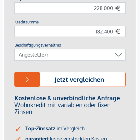
Parkplätze stehen auf der Liegenschaft zur Verfügung (kein
Eigentum). Zudem bietet im Kellergeschoss ein geräumiger
Abstellraum
für zusätzlichen Stauraum.
Die Wohnung wird
komplett möbliert
verkauf. Die Kosten
für das Mobiliar sind bereits im Kaufpreis enthalten.
Umfassende Infrastruktur innerhalb weniger Gehminuten:
Seezugang über das gemeindeeigene Freibad, Radwege,
Spazierwege, Wanderrouten, Wassersportverleih,
Schiffsanlegestelle, Bootsverleih, Ski-Bus, Zentrumsnähe mit
Restaurants, Ärzten, Apotheken und
Lebensmittelgeschäften.
Die Region Seeboden am Tor zum Millstätter See ist eine
beliebte Ganzjahresregion. Die Freizeitinfrastruktur erstreckt
sich im Winter über 5 Skigebiete bis hin zum Sommer vom
Radweg um den See bis hin zum beliebten Wandergebiet