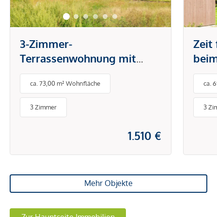
3-Zimmer-
Zeit
Terrassenwohnung mit
beim
perfekter Aufteilung und
Terr
ca. 73,00 m² Wohnfläche
ca. 
Bergpanorama in Feldkirch-
Ruhe
Nofels zu vermieten
3 Zimmer
3 Zi
1.510 €
Mehr Objekte
Zur Hauptseite Immobilien