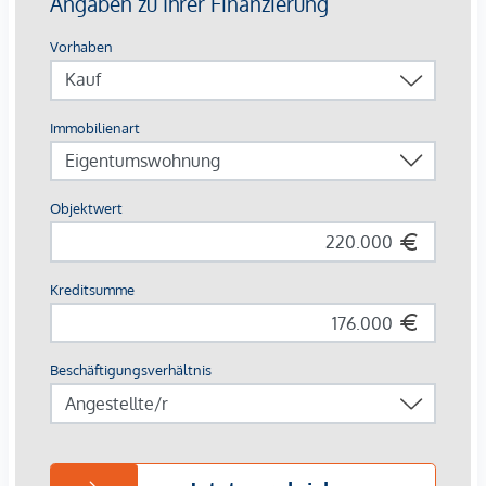
befindet sich ein offener Bereich, der sich ideal als Stauraum
oder zusätzliche Garderobe nutzen lässt. Rechts liegt das
Badezimmer mit Badewanne und Fenster. Direkt daneben
befindet sich das separate WC - eine angenehm praktische
Aufteilung, die im Alltag spürbar Komfort bringt.
Geradeaus öffnet sich das XL-Schlafzimmer. Der weit
geschnittene Raum bietet viel Platz für
persönliche Gestaltungsideen: ein großes Bett,
Schranklösungen, eine Leseecke oder ein kleiner
Arbeitsbereich finden hier selbstverständlich Platz. Die
Ausrichtung bringt eine freundliche Lichtstimmung in den
Raum und schafft einen ruhigen Rückzugsort innerhalb der
Wohnung.
Der geschützte Allgemeingarten erweitert das Wohngefühl
um einen Platz im Freien. Er bietet Raum für eine kurze
Auszeit im Grünen, entspannte Sonnenstunden oder den
Moment nach Feierabend, in dem man einfach durchatmet.