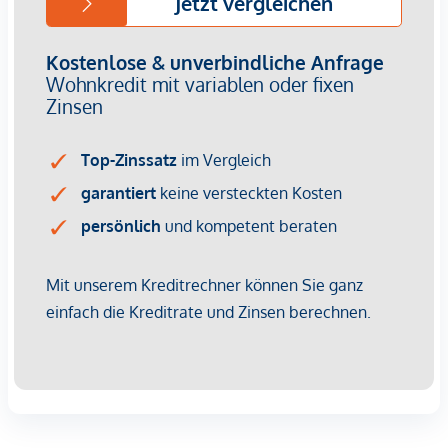
Ergänzt wird das Angebot durch allgemeine
Außenstellplätze sowie einen Technikraum als Teil der
Gebäudeausstattung.
Diese Wohnung eignet sich besonders für Singles, Paare,
Senioren oder Investoren, die eine gut geschnittene
Erdgeschosswohnung in zentraler Lage suchen - mit
Wohnwärme, Gartenbezug und einer unkomplizierten
Raumaufteilung.
Interesse geweckt?
Vereinbaren Sie noch heute einen unverbindlichen
Besichtigungstermin. Wir freuen uns auf Ihre Anfrage!
-----------
Adrian Schuster
konzessionierter Immobilienmakler