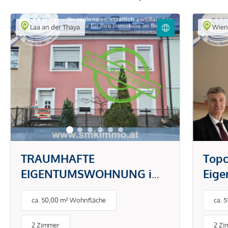
Laa an der Thaya
Wie
TRAUMHAFTE
Topc
EIGENTUMSWOHNUNG im
Eig
Stadtzentrum!
gefr
ca. 50,00 m² Wohnfläche
ca. 
2 Zimmer
2 Zi