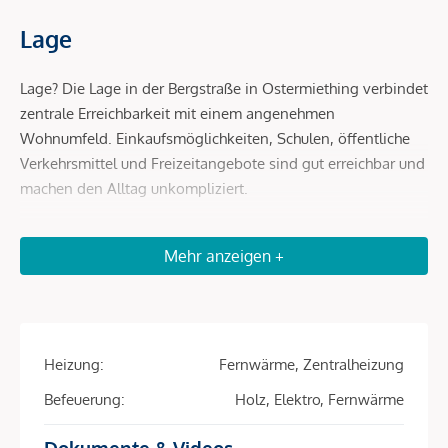
Lage
Lage? Die Lage in der Bergstraße in Ostermiething verbindet
zentrale Erreichbarkeit mit einem angenehmen
Wohnumfeld. Einkaufsmöglichkeiten, Schulen, öffentliche
Verkehrsmittel und Freizeitangebote sind gut erreichbar und
machen den Alltag unkompliziert.
Auch die Nähe zur deutschen Grenze, insbesondere in
Mehr anzeigen +
Richtung Burghausen, ist ein praktischer Vorteil für alle, die
beruflich oder privat regelmäßig in der Region unterwegs
sind.
Heizung:
Fernwärme, Zentralheizung
Beschreibung *
Befeuerung:
Holz, Elektro, Fernwärme
Ein Wohngefühl zum Ankommen
Dokumente & Videos