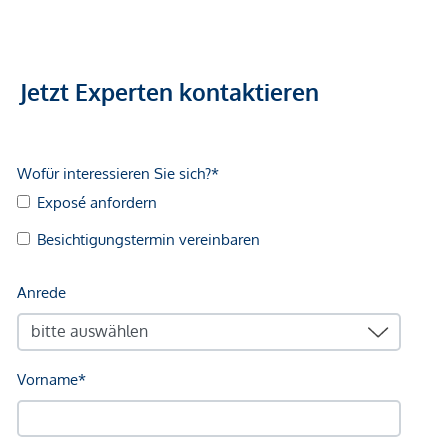
Telefon: +43 676 5208541
E-Mail: schuster@immoquelle.at
Jetzt Experten kontaktieren
-----------
Der Vermittler ist als Doppelmakler tätig.
*Der Vertrag kommt nicht mit der INFINA Credit Broker
GmbH zustande. Das Objekt wird von einem externen
Immobilienunternehmen angeboten. Allfällige aus dem
Vertragsabschluss resultierende Rechte sind ausschließlich
gegenüber dem anbietenden Immobilienunternehmen
geltend zu machen. Wir weisen Sie darauf hin, dass die
gemachten Angaben und Informationen lediglich
unverbindliche Vorabinformationen sind und daher ohne
Gewähr erfolgen. Der Vermittler ist als Doppelmakler tätig.