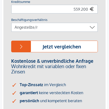
umweltbewusste Mobilität steht eine eigene E-Ladestation
zur Verfügung. Die Wohnungen werden über ein
energieeffizientes Fernwärmesystem beheizt, das niedrige
Betriebskosten und nachhaltiges Wohnen ermöglicht.
Midori Living punktet somit nicht nur nach außen, sondern
auch nach innen mit grünen Werten.
Midori-Living-Rundgang in 3D: Eine der
Erdgeschosswohnungen freut sich auf Ihren virtuellen
Besuch
.
Sie haben noch Fragen? Kontaktieren Sie gerne unsere
Ansprechpartner:
MAST Immo GmbH
Stefanie Vidovic
+43 664
967 65 48
office@mast-immo.at