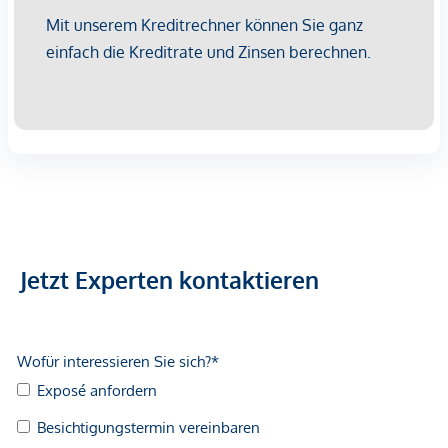
*Der Vertrag kommt nicht mit der INFINA Credit Broker
GmbH zustande. Das Objekt wird von einem externen
Immobilienunternehmen angeboten. Allfällige aus dem
Vertragsabschluss resultierende Rechte sind ausschließlich
gegenüber dem anbietenden Immobilienunternehmen
geltend zu machen. Wir weisen Sie darauf hin, dass die
gemachten Angaben und Informationen lediglich
unverbindliche Vorabinformationen sind und daher ohne
Gewähr erfolgen. Der Vermittler ist als Doppelmakler tätig.
Jetzt Experten kontaktieren