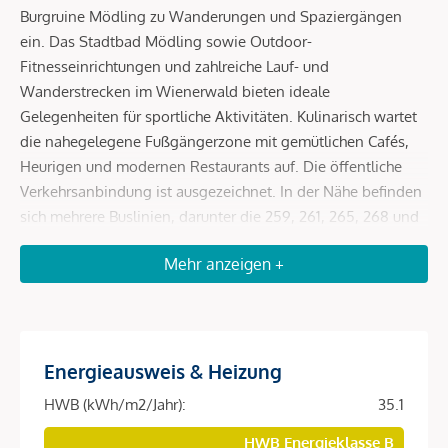
Burgruine Mödling zu Wanderungen und Spaziergängen
ein. Das Stadtbad Mödling sowie Outdoor-
Fitnesseinrichtungen und zahlreiche Lauf- und
Wanderstrecken im Wienerwald bieten ideale
Gelegenheiten für sportliche Aktivitäten. Kulinarisch wartet
die nahegelegene Fußgängerzone mit gemütlichen Cafés,
Heurigen und modernen Restaurants auf. Die öffentliche
Verkehrsanbindung ist ausgezeichnet. In der Nähe befinden
sich mehrere Buslinien, darunter die 259, 261, 265, 268 und
269, sowie die Stadtbuslinien 1 und 3. Der Bahnhof Mödling
Mehr anzeigen +
liegt ebenfalls in der Nähe, mit regelmäßigen Schnellzügen,
die Wien in etwa 25 bis 30 Minuten erreichen. Mit dem Auto
dauert die Fahrt über die Südautobahn etwa 20 bis 30
Minuten, und für sportliche Radfahrer gibt es eine Route
durch den Wienerwald, die rund 1 bis 1,5 Stunden dauert.
Energieausweis & Heizung
HWB (kWh/m2/Jahr):
35.1
Beschreibung *
HWB Energieklasse B