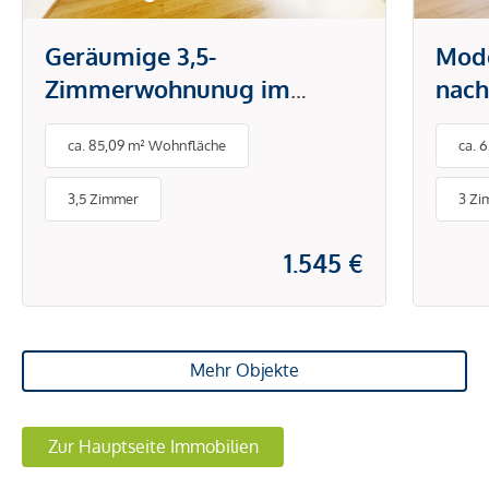
Geräumige 3,5-
Mod
Zimmerwohnunug im
nach
Grünen Mödling! Optional
ca. 85,09 m² Wohnfläche
ca. 
4. Zimmer
3,5 Zimmer
3 Zi
1.545 €
Mehr Objekte
Zur Hauptseite Immobilien