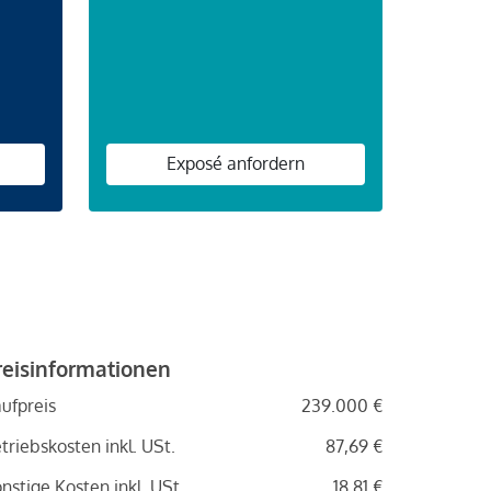
n
Exposé anfordern
reisinformationen
ufpreis
239.000 €
triebskosten inkl. USt.
87,69 €
nstige Kosten inkl. USt.
18,81 €