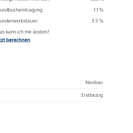
undbucheintragung:
1.1 %
underwerbsteuer:
3.5 %
s kann ich mir leisten?
tzt berechnen
Neubau
Erstbezug