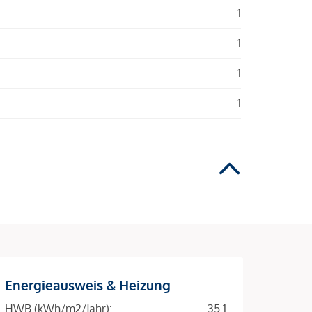
1
1
1
1
Energieausweis & Heizung
HWB (kWh/m2/Jahr):
35.1