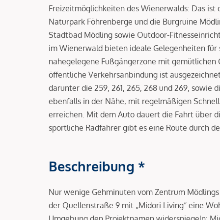
Freizeitmöglichkeiten des Wienerwalds: Das ist 
Naturpark Föhrenberge und die Burgruine Mödl
Stadtbad Mödling sowie Outdoor-Fitnesseinrich
im Wienerwald bieten ideale Gelegenheiten für sp
nahegelegene Fußgängerzone mit gemütlichen C
öffentliche Verkehrsanbindung ist ausgezeichnet
darunter die 259, 261, 265, 268 und 269, sowie d
ebenfalls in der Nähe, mit regelmäßigen Schnel
erreichen. Mit dem Auto dauert die Fahrt über 
sportliche Radfahrer gibt es eine Route durch de
Beschreibung *
Nur wenige Gehminuten vom Zentrum Mödlings e
der Quellenstraße 9 mit „Midori Living“ eine W
Umgebung den Projektnamen widerspiegeln: Midor