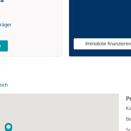
träger
Immobilie finanziere
n
eich
P
Ka
Be
So