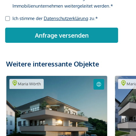
Weitere interessante Objekte
Maria Wörth
Mari