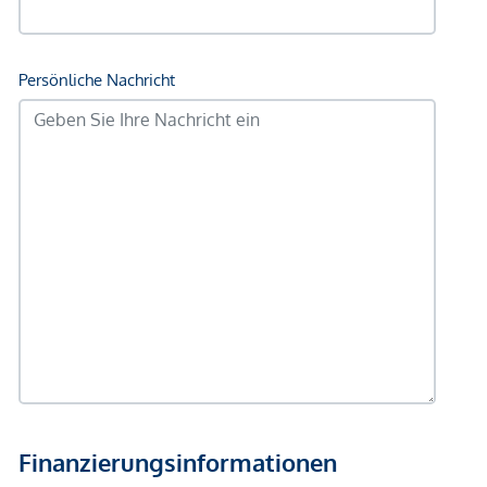
Post <1.000m
Polizei <500m
Verkehr
Bus <500m
Autobahnanschluss <3.500m
Bahnhof <3.000m
Angaben Entfernung Luftlinie / Quelle: OpenStreetMap
*Der Vertrag kommt nicht mit der INFINA Credit Broker
GmbH zustande. Das Objekt wird von einem externen
Immobilienunternehmen angeboten. Allfällige aus dem
Vertragsabschluss resultierende Rechte sind ausschließlich
gegenüber dem anbietenden Immobilienunternehmen
geltend zu machen. Wir weisen Sie darauf hin, dass die
gemachten Angaben und Informationen lediglich