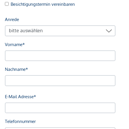
Gesundheit
Arzt <1.000m
Apotheke <1.000m
Krankenhaus <10.000m
Klinik <10.000m
Kinder & Schulen
Schule <1.000m
Kindergarten <1.000m
Universität <7.500m
Nahversorgung
Supermarkt <1.000m
Bäckerei <6.000m
Sonstige
Bank <1.000m
Geldautomat <2.000m