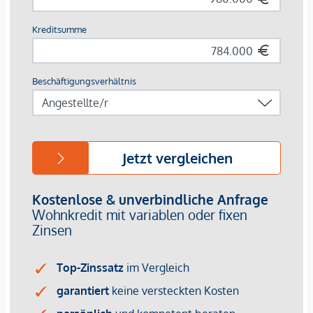
Individuelle Gestaltung:
Die Innenräume können
nach Ihren Wünschen gestaltet werden – vom
Bodenbelag über Küche und Bäder bis zur
Beleuchtung.
Warum dieses Haus?
Dieses Anwesen bietet die perfekte Kombination aus Ruhe,
Luxus und Nähe zum Wörthersee. Ob als exklusiver
Zweitwohnsitz, stilvolles Feriendomizil oder luxuriöser
Hauptwohnsitz – hier genießen Sie Lebensqualität in ihrer
schönsten Form. Jede Ecke, jede Terrasse und jeder Raum
wurde so konzipiert, dass Sie Ihre persönliche Wohlfühloase
erschaffen können.
Ihr neues Zuhause wartet auf Sie – erleben Sie Luxus,
Ruhe und Lebensfreude am Wörthersee.
Gerne übermitteln wir Ihnen weitere Unterlagen zu
diesem Objekt. Bitte prüfen Sie auch Ihren SPAM-Ordner,