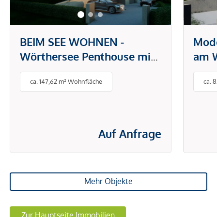
BEIM SEE WOHNEN -
Mod
Wörthersee Penthouse mit
am W
Seeblick und
Terr
ca. 147,62 m² Wohnfläche
ca. 
Marinastellplatz (optional)
Auf Anfrage
Mehr Objekte
Zur Hauptseite Immobilien