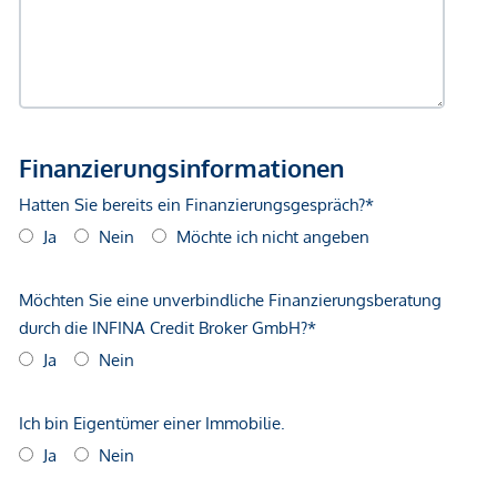
NACHWEISPFLICHT GEGENÜBER DEM EIGENTÜMER NUR
ANFRAGEN MIT VOLLSTÄNDIGER ANGABE DER
KONTAKTDATEN BEARBEITEN KÖNNEN.
Noch nichts gefunden? Wir informieren Sie über
geeignete Immobilienangebote noch vor allen anderen.
Legen Sie jetzt Ihren individuellen Suchagenten unter
folgendem Link an. Wir schicken Ihnen passende
Immobilien exklusiv vorab zu.
Suchagent anlegen
- https://atrium-global-
investment.service.immo/registrieren/de
Wir weisen darauf hin, dass zwischen dem Vermittler und
dem zu vermittelnden Dritten ein familiäres oder
wirtschaftliches Naheverhältnis besteht.
Der Vermittler ist als Doppelmakler tätig.