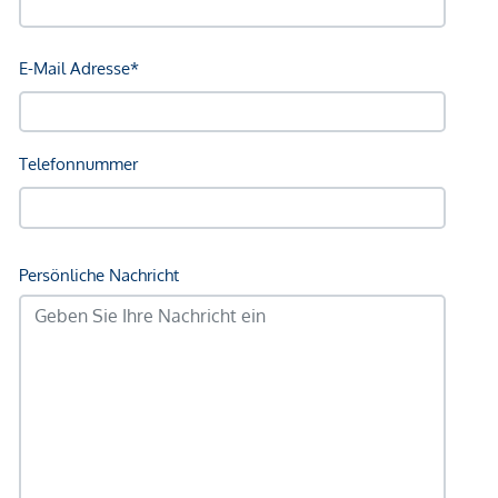
Slowenien.
Zu allen Jahreszeiten lädt die Kärntner Natur mit ihren
Bergen zu Wanderungen aller Schwierigkeitsgrade, von
gemütlichen Spaziergängen bis zu Hochgebirgstouren.
Weit über die Grenzen Kärntens bekannt ist die Kulinarik
rund um den Wörthersee. Das reiche kulturelle Leben
(Ausstellungen, Konzerte, Theater usw.) verleiht dem See
schon seit über 100 Jahren seine Anziehungskraft. Zeugnisse
dafür sind die prachtvollen Sommerfrische-Villen, die
traditionellen Hotelbauten und die denkmalgeschützten
Bootshäuser.
Für weitere Fragen und Details steht Ihnen
Frau Kaffer
unter
Tel. Nr.: +43664 210 84 80 gerne zur Verfügung, oder per
Mail unter:
office
@atriumglobal-investment.at
BITTE BEACHTEN SIE, DASS WIR AUFGRUND DER