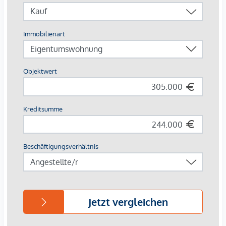
die dennoch die Nähe zur Landeshauptstadt Klagenfurt
schätzen.
Für beide Wohngebäude sind
Energieausweise
erstellt
worden.
Die
Stromversorgung
erfolgt über das öffentliche
Stromnetz. Die Versorgung von
Heizung und Warmwasser
erfolgt über Wärmepumpe mit Tiefenbohrung. Alle
Wohnungen wurden mit Fußbodenheizung ausgestattet.
Jede Wohnung verfügt über einen eigenen
Fußbodenheizungsverteiler inkl. Wärmemengenzähler. Die
Warmwasseraufbereitung erfolgt mittels elektrischem
Warmwasserspeicher in jeder Wohnung separat.
Barrierefreiheit
: Beide Häuser sind barrierefrei nutzbar, pro
Haus gibt es einen Personenaufzug, der bis in die
Tiefgarage fährt und im Erdgeschoß eben zu betreten ist.