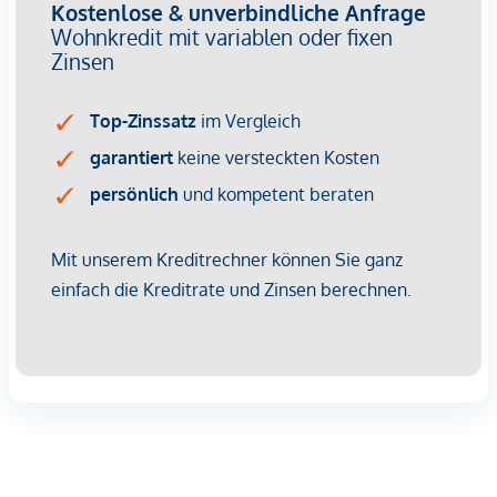
Ausstattung der Wohnungen
Hochqualitative Kunstofffenster und Balkontüren mit 3-
Scheiben-Wärmeschutzverglasung, Beschattung elektrisch
per Funk.
Die Balkongeländer sind in Glas ausgeführt.
Bodenbeläge:
Fertigparkett für Küchen, Zimmer und
Wohnbereiche; Fliesen in Abstellraum, Bad und WC;
Steinplatten auf Terrassen und Balkonen.
Badezimmer und WC:
Fertig ausgeführt mit tlw.
Badewanne, tlw. Dusche, Waschbecken, Hänge-WC,
Waschmaschinenanschluss in jeder Wohnung.
Küchenzeile:
Alle Anschlüsse sind vorhanden.
Zu jeder Wohnung ist ein Tiefgaragenplatz vorgesehen,
welcher zum Kaufpreis von € 30.000 erworben werden