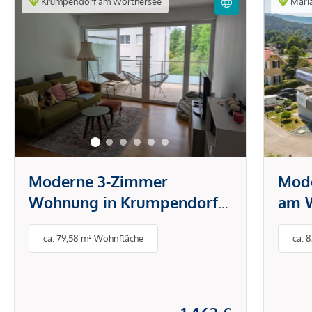
Krumpendorf am Wörthersee
Mari
Moderne 3-Zimmer
Mod
Wohnung in Krumpendorf
am W
in ruhiger Lage (Möblierung
Terr
ca. 79,58 m² Wohnfläche
ca. 
optional, Kurzmiete
möglich)