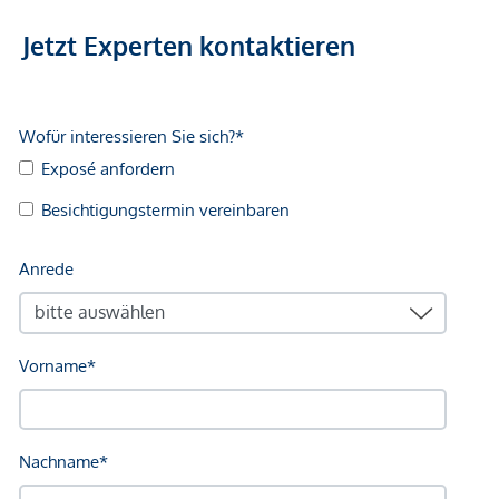
kann.
Jetzt Experten kontaktieren
Carports stehen nur in begrenzter Anzahl zur Verfügung und
können zum Kaufpreis von € 15.000 angekauft werden.
Umgebung UND FREIZEIT
In der wunderschönen Bucht von Reifnitz mit bester
Anbindung an die Landeshauptstadt Klagenfurt – 13 km
entfernt – findet man alles, was man für ein naturnahes
Leben im Grünen erträumt.
Im Sommer bietet der Wörthersee (einer der wärmsten Seen
Österreichs) vielfältige Arten von Wassersport. In der Nähe
von Reifnitz und Maria Wörth kommen Golfer voll auf ihre
Rechnung, mehrere Golfclubs laden auf gepflegten Anlagen
zum Spiel (18 und 27 Loch-Plätze).
Nicht zu vergessen sind im Winter die naheliegenden
Schigebiete sowie zu jeder Jahreszeit die Nähe zu Italien und