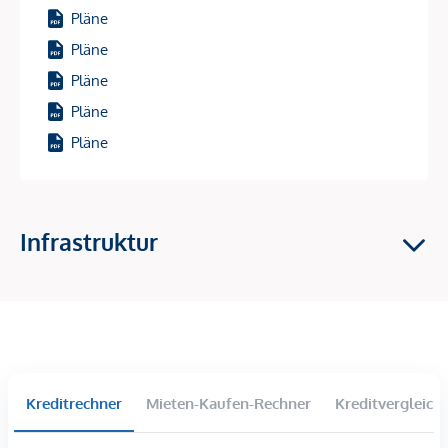
Ihr neues Zuhause punktet mit einer hervorragenden
Pläne
Ausstattung, großzügigen Fensterfronten sowie
Pläne
Außenflächen durch Balkone, Terrassen oder im Erdgeschoß
Pläne
mit Eigengärten. Die mit Wein verwachsenen Pergolen
fügen sich perfekt und harmonisch in das wunderbare
Pläne
Weinbaugebiet und THE VINEYARD ein.
Pläne
Gerne können Sie unsere neue Musterwohnung direkt vor
Ort besuchen, uns kennenlernen und Ihren Wohntraum
besichtigen.
Infrastruktur
Bei den beigefügten Bildern handelt es sich um eine
Musterwohnung. Einrichtung wie Küche, Wohn,-
Schlafzimmer sind nicht im Kaufpreis enthalten und dienen
lediglich der Illustration.
DIE TERRASSEN WOHNUNG.
Kreditrechner
Mieten-Kaufen-Rechner
Kreditvergleich
2-Zimmer Terrassen Wohnung mit ca. 52,30 m² im
Dachgeschoß