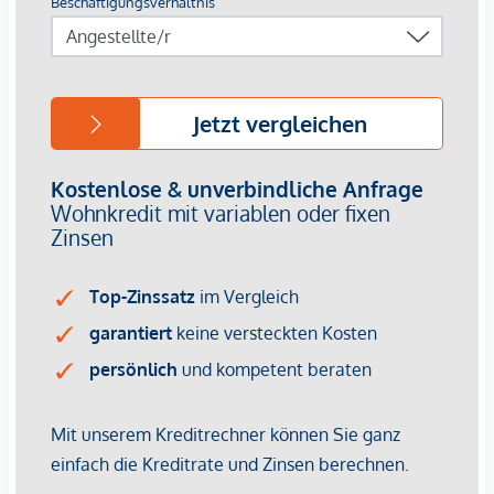
geschoßigen Gebäuden
sonnige Zentrumslage
Ausgezeichnete Infrastruktur vom Supermarkt bis zum
Kindergarten
Perfekte Anbindung an die Autobahn sowie ans
öffentliche Verkehrsnetz
Alle Dinge des täglichen Bedarfs erledigen Sie
bequem vor Ort
Nur wenige Minuten von der Mödlinger Innenstadt
entfernt
Beste Erreichbarkeit: Wiener Innenstadt 25 Min, SCS
10 Min, Wiener Hauptbahnhof (20 min), nächste U-
Bahn-Station: U6-Siebenhirten, Badner Bahn
Südstadt
Perfekte Lage garantiert die Wertsicherheit Ihrer
Immobilie
DAS BESTE BEIDER WELTEN.