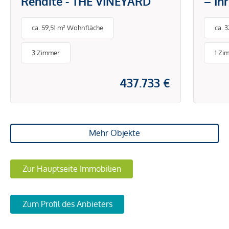
Rendite - THE VINEYARD
– Ih
Herz
ca. 59,51 m² Wohnfläche
ca. 
3 Zimmer
1 Zi
437.733 €
Mehr Objekte
Zur Hauptseite Immobilien
Zum Profil des Anbieters