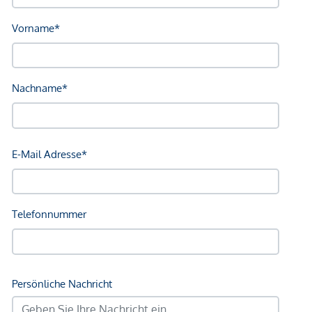
den Trubel der nah gelegenen SCS mit dem größten
Shoppingangebot Österreichs.
Erreichen Sie mit ihrem Auto über die nah gelegene
die Süd- als auch Westautobahn sowie die
A23Tangente schnell auch weit entfernte Ziele oder
lassen ihr Auto beruhigt in Ihrer Tiefgarage stehen und
erledigen den täglichen Einkauf zu Fuß: Nahversorger
sind fußläufig erreichbar.
Arbeiten Sie in Wien oder verbringen einen Tag in der
Hauptstadt, die Sie in kurzen 25 Minuten mit
öffentlichen Verkehrsmitteln oder Auto erreichen, aber
entspannen sie sich am Abend in Ihrer eigenen
Wohnung in Ruhe und ländlichem Flair.
*Der Vertrag kommt nicht mit der INFINA Credit Broker
GmbH zustande. Das Objekt wird von einem externen
Immobilienunternehmen angeboten. Allfällige aus dem