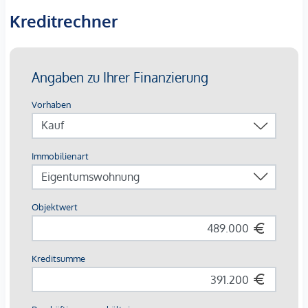
Große Terrasse mit ca. 49,41 m²
Kreditrechner
Außenzugang von beiden Wohnräumen
lichtdurchflutete Wohnräume durch großzügige
Fensterfronten
Hochwertige Hebeschiebetüre Wohnküche zur
Terrasse
Fertige Klimaanlage in allen Wohn & Schlafzimmer
Badezimmer mit Badewanne und Oberlichte
Großer Abstellraum mit Waschmaschinenanschluss
Raff-Stores
Teilweise Pergola auf der Terrasse
Fussbodenheizung
Schlüsselfertig mit hochwertiger Ausstattung
DIE IDEALE LAGE.
Wohnen in Top-Lage direkt im Grüngürtel in Maria
Enzersdorf
gemütliche Atmosphäre in 5 abgetrennten, 2-