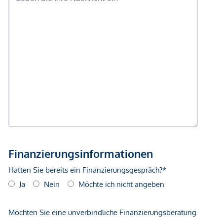
Vertragsabschluss resultierende Rechte sind ausschließlich
gegenüber dem anbietenden Immobilienunternehmen
geltend zu machen. Wir weisen Sie darauf hin, dass die
gemachten Angaben und Informationen lediglich
unverbindliche Vorabinformationen sind und daher ohne
Gewähr erfolgen. Der Vermittler ist als Doppelmakler tätig.