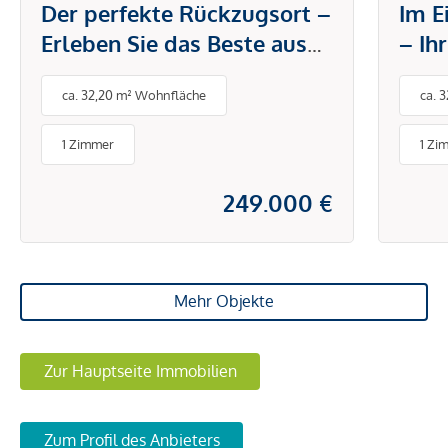
Der perfekte Rückzugsort –
Im E
Erleben Sie das Beste aus
– Ih
Stadt und Natur
Herz
ca. 32,20 m² Wohnfläche
ca. 
1 Zimmer
1 Zi
249.000 €
Mehr Objekte
Zur Hauptseite Immobilien
Zum Profil des Anbieters