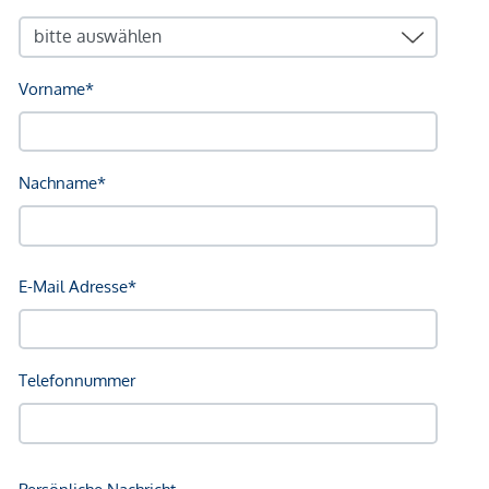
Ihrer großzügigen Terrasse oder stürzen Sie sich in
den Trubel der nah gelegenen SCS mit dem größten
Shoppingangebot Österreichs.
Erreichen Sie mit ihrem Auto über die nah gelegene
die Süd- als auch Westautobahn sowie die
A23Tangente schnell auch weit entfernte Ziele oder
lassen ihr Auto beruhigt in Ihrer Tiefgarage stehen und
erledigen den täglichen Einkauf zu Fuß: Nahversorger
sind fußläufig erreichbar.
Arbeiten Sie in Wien oder verbringen einen Tag in der
Hauptstadt, die Sie in kurzen 25 Minuten mit
öffentlichen Verkehrsmitteln oder Auto erreichen, aber
entspannen sie sich am Abend in Ihrer eigenen
Wohnung in Ruhe und ländlichem Flair.
*Der Vertrag kommt nicht mit der INFINA Credit Broker
GmbH zustande. Das Objekt wird von einem externen