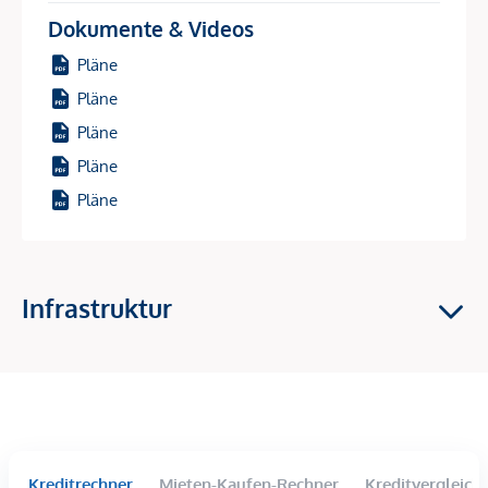
Quadratmetern ist garantiert Ihr Wohntraum für Sie dabei.
Dokumente & Videos
Ihr neues Zuhause punktet mit einer hervorragenden
Pläne
Ausstattung, großzügigen Fensterfronten sowie
Pläne
Außenflächen durch Balkone, Terrassen oder im Erdgeschoß
Pläne
mit Eigengärten. Die mit Wein verwachsenen Pergolen
fügen sich perfekt und harmonisch in das wunderbare
Pläne
Weinbaugebiet und THE VINEYARD ein.
Pläne
Gerne können Sie unsere neue Musterwohnung direkt vor
Ort besuchen, uns kennenlernen und Ihren Wohntraum
besichtigen.
Infrastruktur
Bei den beigefügten Bildern handelt es sich um eine
Musterwohnung. Einrichtung wie Küche, Wohn,-
Schlafzimmer sind nicht im Kaufpreis enthalten und dienen
lediglich der Illustration.
DIE WOHNUNG.
Kreditrechner
Mieten-Kaufen-Rechner
Kreditvergleich
1-Zimmer Wohnung mit ca. 32,73 m² Wohnnutzfläche