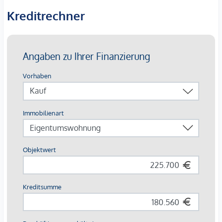
Kreditrechner
Wohnungsangebot
1 bis 5 Zimmer Wohnungen
Gartenwohnungen mit privaten Grünflächen
Wohnungen mit Loggia oder großzügigen Terrassen
exklusive Penthouses mit Dachterrassen und Weitblick
individuell geplante Grundrisse – jede Einheit ein
Unikat
Kaufpreise ab ca. € 293.300,-
(je nach Größe und Lage der
Wohnung).
Ausstattung & Highlights