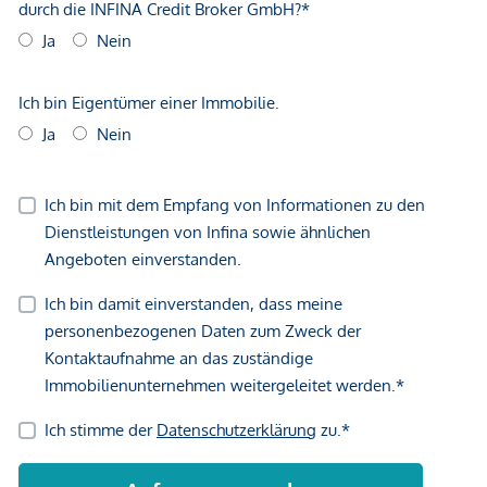
📞
0664 103 20 25
🌐
www.ringsmuth-immobilien.at
Irrtümer und Änderungen vorbehalten.
Infrastruktur / Entfernungen
Gesundheit
Arzt <500m
Apotheke <500m
Klinik <1.000m
Krankenhaus <1.000m
Kinder & Schulen
Schule <500m
Kindergarten <500m
Höhere Schule <1.500m