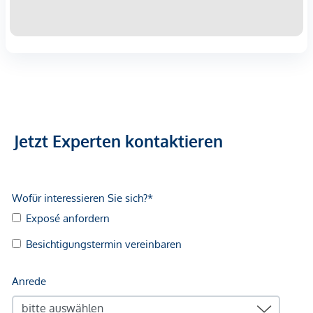
Edelstahlgeländer und hochwertige Holzfassade
Lift und direkter Zugang zur Garage
E-Mobilitäts-Lademöglichkeiten
Die Bauweise mit Holz- und Massivbauelementen sowie
moderner Dämmung sorgt für
niedrige Betriebskosten und
ein angenehmes Raumklima
.
Jetzt Experten kontaktieren
Tiefgaragenplatz: 29.000,- Euro
Interesse geweckt?
Für Fragen oder die Vereinbarung eines
Besichtigungstermins steht Ihnen
Frau Magalie Felsinger
gerne zur Verfügung:
📞
0664 103 20 25
🌐
www.ringsmuth-immobilien.at