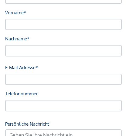
Irrtümer und Änderungen vorbehalten.
1-Zimmer-Wohnung im Obergeschoss – „Die Oase“ Maria
Enzersdorf
Single Hit entzückende 1-Zimmer-Wohnung im
Obergeschoss zum Verkauf. Sie überzeugt durch eine
funktionale Raumaufteilung und helle Wohnbereiche.
Eckdaten:
Wohnfläche: 30,95 m²
Wohnen/Küche 27,25 m²
Bad 3,70 m²
Kellerabteil: 3,04 m²
Zimmer: 1
Raumaufteilung und Wohngefühl