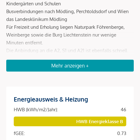
Kindergärten und Schulen
Busverbindungen nach Mödling, Perchtoldsdorf und Wien
das Landesklinikum Mödling
Für Freizeit und Erholung liegen Naturpark Föhrenberge,
Weinberge sowie die Burg Liechtenstein nur wenige
Minuten entfernt.
Die Anbindung an die A2, S1 und A21 ist ebenfalls schnell
erreichbar und ermöglicht eine rasche Verbindung nach
Mehr anzeigen +
Wien und in die umliegenden Regionen.
Beschreibung *
Energieausweis & Heizung
Exklusive Neubau-
HWB (kWh/m2/Jahr):
46
Eigentumswohnungen mit
HWB Energieklasse B
Freiflächen – „Die Oase“ in Maria
fGEE:
0.73
Enzersdorf