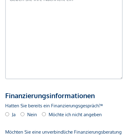
Die Wohnung verfügt über einen offenen Wohnbereich, der
Wohn-, Schlaf- und Arbeitsbereich kombiniert. Große
Fenster sorgen für Tageslicht und eine freundliche
Atmosphäre.
Ausstattung
Fußbodenheizung
Hochwertige Materialien
Moderne Architektur
Energieeffiziente Bauweise
Interesse geweckt?
Für Fragen oder die Vereinbarung eines
Besichtigungstermins steht Ihnen
Frau Magalie Felsinger
gerne zur Verfügung: