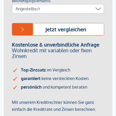
Die Wohnungen überzeugen durch hochwertige Ausstattung
und nachhaltige Technik:
Luftwärmepumpe (Energieeffizienz A++)
Photovoltaikanlage und begrünte Dächer
Fußbodenheizung
hochwertige
3-fach verglaste Aluminiumfenster
edles
Eichenparkett
und großformatige
Feinsteinzeugfliesen
hochwertige Bad- und Fliesenausstattung von
Porcelanosa
Vorbereitung für Klimaanlage
großzügige Terrassen, Loggien oder Eigengärten