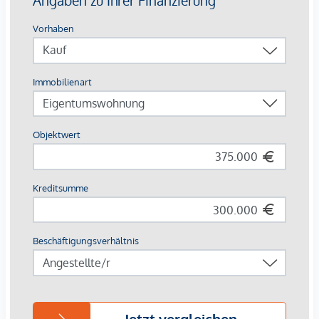
Die Highlights im Überblick
✔ Ca. 90 m² Wohnfläche in top gepflegtem Zustand
✔ Begehrte Wohnlage am Kreuzbergl
✔ Großzügiger Wohn- und Essbereich mit Holzofen
✔ Separate Küche
✔ Zwei Schlafzimmer
✔ Zwei Badezimmer
✔ Gäste-WC
✔ Abstellraum
✔ Balkon mit unverbaubarem Blick ins Grüne
✔ Tiefgaragenplatz inklusive
✔ Großzügiges Kellerabteil
✔ Perfekte Kombination aus Natur, Ruhe und Stadtnähe
Lage
Das Kreuzbergl zählt seit Jahrzehnten zu den gefragtesten
Wohngegenden Klagenfurts. Die unmittelbare Nähe zu