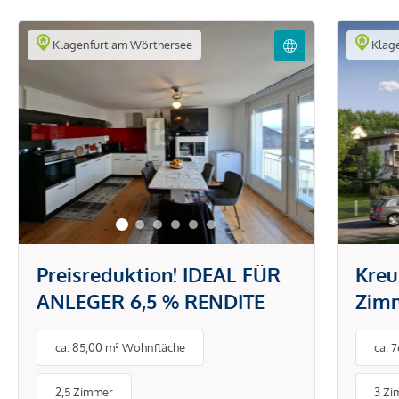
Klagenfurt am Wörthersee
Klage
Preisreduktion! IDEAL FÜR
Kreu
ANLEGER 6,5 % RENDITE
Zimm
Proj
ca. 85,00 m² Wohnfläche
ca. 
2,5 Zimmer
3 Zi