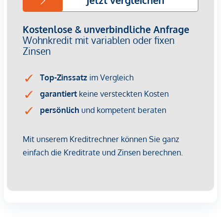
weitläufigen Grünflächen, Spazier- und Laufwegen sowie
die ausgezeichnete Infrastruktur machen diese Lage
besonders attraktiv. Das Stadtzentrum,
Einkaufsmöglichkeiten, Schulen, Restaurants und
Freizeiteinrichtungen sind in wenigen Minuten erreichbar.
Eine Wohnung für alle, die das Besondere suchen: ruhig
wohnen, die Natur vor der Haustür genießen und dennoch
alle Vorzüge der Stadt in unmittelbarer Nähe haben.
Gerne übermitteln wir Ihnen weitere Unterlagen zu
diesem Objekt. Bitte prüfen Sie auch Ihren SPAM-Ordner,
falls Sie keine Antwort auf Ihre Anfrage von uns erhalten!
Aufgrund der Nachweispflicht gegenüber dem Eigentümer
ersuchen wir um Verständnis, dass nur Anfragen mit
Angabe des vollständigen Namens, Anschrift und
Telefonnummer bearbeitet werden können.
Noch nichts gefunden? Wir informieren Sie über