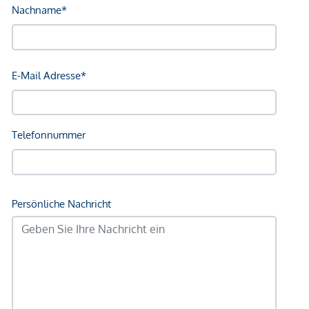
Schule <1.500m
Kindergarten <500m
Universität <2.000m
Höhere Schule <2.500m
Nahversorgung
Supermarkt <1.000m
Bäckerei <1.000m
Einkaufszentrum <2.500m
Sonstige
Bank <1.000m
Geldautomat <1.000m
Post <1.000m
Polizei <2.000m
Verkehr
Bus <1.000m