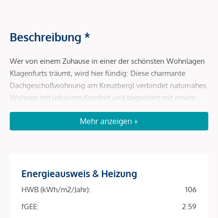
Beschreibung *
Wer von einem Zuhause in einer der schönsten Wohnlagen
Klagenfurts träumt, wird hier fündig: Diese charmante
Dachgeschoßwohnung am Kreuzbergl verbindet naturnahes
Wohnen mit urbanem Komfort und begeistert mit einem
unverbaubaren Blick ins Grüne.
Mehr anzeigen +
Auf rund 90 m² Wohnfläche erwartet Sie ein durchdachter
Grundriss mit viel Wohnqualität und einer besonders
gemütlichen Atmosphäre. Herzstück der Wohnung ist der
großzügige Wohn- und Essbereich, der durch einen
Energieausweis & Heizung
Holzofen zum behaglichen Mittelpunkt des Zuhauses wird.
HWB (kWh/m2/Jahr):
106
Große Fensterflächen sorgen für ein helles, freundliches
Wohngefühl und eröffnen schöne Ausblicke auf die
fGEE:
2.59
umliegende Natur.