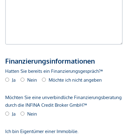
Autobahnanschluss <2.000m
Bahnhof <2.000m
Flughafen <4.500m
Angaben Entfernung Luftlinie / Quelle: OpenStreetMap
*Der Vertrag kommt nicht mit der INFINA Credit Broker
GmbH zustande. Das Objekt wird von einem externen
Immobilienunternehmen angeboten. Allfällige aus dem
Vertragsabschluss resultierende Rechte sind ausschließlich
gegenüber dem anbietenden Immobilienunternehmen
geltend zu machen. Wir weisen Sie darauf hin, dass die
gemachten Angaben und Informationen lediglich
unverbindliche Vorabinformationen sind und daher ohne
Gewähr erfolgen. Der Vermittler ist als Doppelmakler tätig.