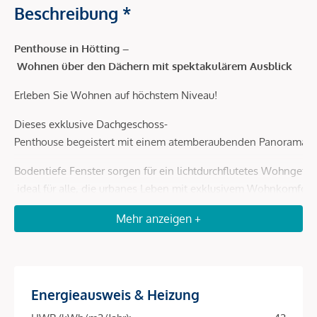
Beschreibung *
Penthouse in Hötting –
Wohnen über den Dächern mit spektakulärem Ausblick
Erleben Sie Wohnen auf höchstem Niveau!
Dieses exklusive Dachgeschoss-
Penthouse begeistert mit einem atemberaubenden Panorama, du
Bodentiefe Fenster sorgen für ein lichtdurchflutetes Wohngefüh
ideal für alle, die urbanes Leben mit exklusivem Wohnkomfor
Ein Zuhause für Menschen mit Sinn für Ästhetik und Qualität.
Mehr anzeigen +
Nachhaltig wohnen – effizient und zukunftssicher
Bei diesem Objekt wurde großer Wert auf ein modernes, umwelt
Energieausweis & Heizung
(*Unverbindliche Richtwerte –