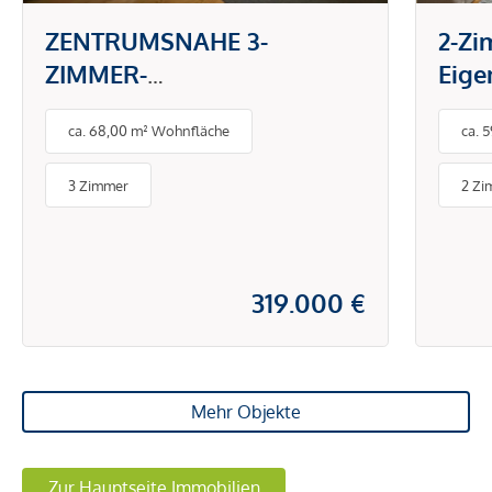
ZENTRUMSNAHE 3-
2-Z
ZIMMER-
Eig
ANLEGERWOHNUNG MIT
zent
ca. 68,00 m² Wohnfläche
ca. 
CASHFLOW AB TAG 1
verk
3 Zimmer
2 Zi
319.000 €
Mehr Objekte
Zur Hauptseite Immobilien