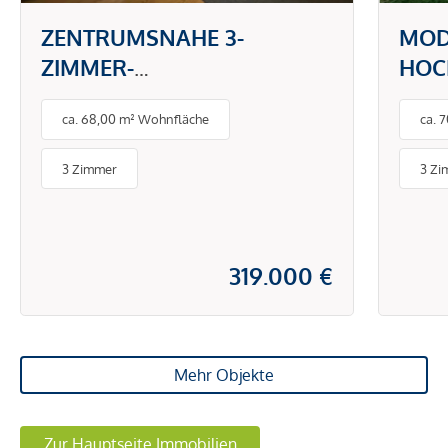
ZENTRUMSNAHE 3-
MOD
ZIMMER-
HOC
ANLEGERWOHNUNG MIT
MIT
ca. 68,00 m² Wohnfläche
ca. 
CASHFLOW AB TAG 1
VIEL
LAG
3 Zimmer
3 Zi
319.000 €
Mehr Objekte
Zur Hauptseite Immobilien