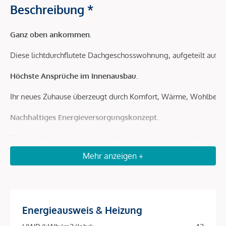
Beschreibung *
Ganz oben ankommen.
Diese lichtdurchflutete Dachgeschosswohnung, aufgeteilt auf 
Höchste Ansprüche im Innenausbau.
Ihr neues Zuhause überzeugt durch Komfort, Wärme, Wohlbehage
Nachhaltiges Energieversorgungskonzept.
Ein besonderes Augenmerk schenken wir einem zukunftsweisen
Grundwasserwärmepumpe
. In Kombination mit einer
Mehr anzeigen +
Photovoltaikanlage
am Dach entstehen
kaum Heizkosten
. Fossile Brennstoffe kommen bei dem einzigartigen System nic
Die Wohnanlage ist fertiggestellt. Ein
Bezug
ist somit
Energieausweis & Heizung
ab sofort möglich
!