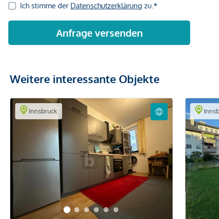
Weitere interessante Objekte
Innsbruck
Innsb