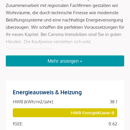
Zusammenarbeit mit regionalen Fachfirmen gestalten wir
Wohnräume, die durch technische Finesse wie modernste
Belüftungssysteme und eine nachhaltige Energieversorgung
überzeugen. Wir schaffen die perfekten Voraussetzungen für
Ihr neues Kapitel. Bei Carisma Immobilien sind Sie in guten
Händen. Die Kaufpreise verstehen sich exkl.
Tiefgaragenabstellplätze.
+ 15 exklusive Wohneinheiten von 30 bis 68 m² + Kompakte
Mehr anzeigen +
Grundrisse mit optimierter Raumnutzung für moderne
Mietmärkte + 9 Tiefgaragenplätze in der hauseigenen
Anlage + E-Ladestationen bei allen Garagen-Parkplätzen
nachrüstbar + Balkon, Terrasse oder privater Garten zu jeder
Energieausweis & Heizung
Wohneinheit + Echtholzparkett kombiniert mit komfortabler
Fußbodenheizung + Großformatige Feinsteinzeugfliesen
HWB (kWh/m2/Jahr):
38.1
und hochwertige Sanitärausstattung + Dezentrale
HWB Energieklasse B
Komfortlüftung für ein perfektes Raumklima + Photovoltaik
am Dach und Fernwärmeanschluss für nachhaltige Effizienz
fGEE:
0.62
+ Kinderspielplatz direkt bei der Wohnanlage + Erstklassige