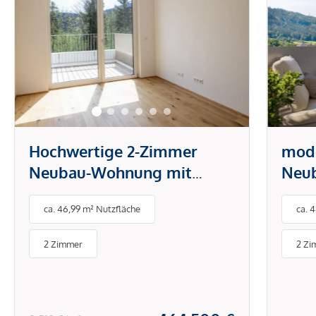
Hochwertige 2-Zimmer
mod
Neubau-Wohnung mit
Neu
Balkon (W10)
Südt
ca. 46,99 m² Nutzfläche
ca. 
2 Zimmer
2 Zi