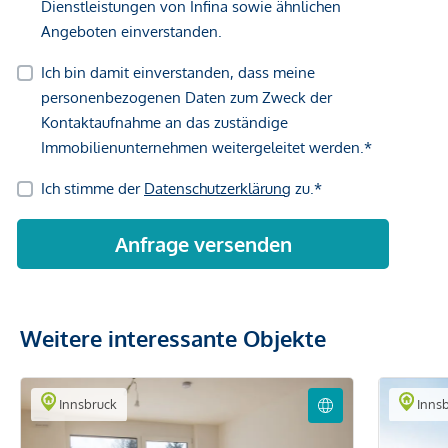
Weitere interessante Objekte
Innsbruck
Innsb