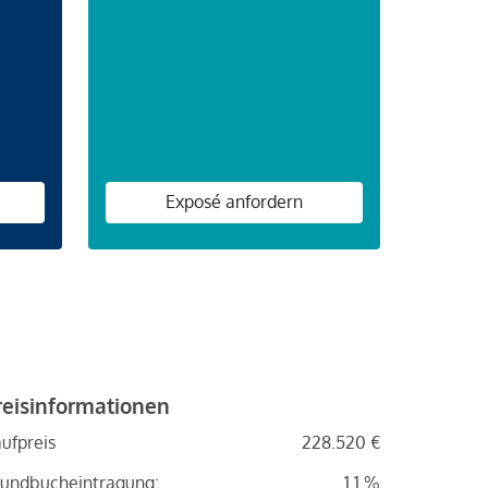
n
Exposé anfordern
reisinformationen
ufpreis
228.520 €
undbucheintragung:
1.1 %