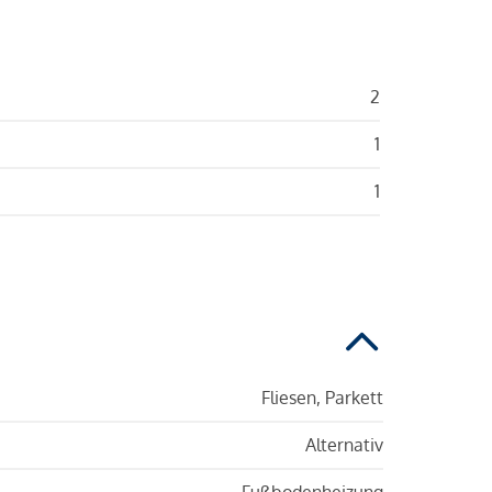
2
1
1
Fliesen, Parkett
Alternativ
Fußbodenheizung