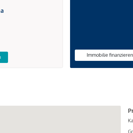
na
Immobilie finanziere
n
P
Ka
Gr