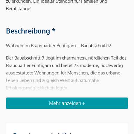
zu erkunden. Ein idealer Standort für Familien und
Berufstätige!
Beschreibung *
Wohnen im Brauquartier Puntigam – Bauabschnitt 9
Der Bauabschnitt 9 liegt im charmanten, nördlichen Teil des
Brauquartier Puntigam und bietet 73 moderne, hochwertig
ausgestattete Wohnungen für Menschen, die das urbane
Leben lieben und zugleich Wert auf naturnahe
Erholungsmöglichkeiten legen.
Mit Wohnflächen zwischen 29 und 78 m² ist für jede
Mehr anzeigen +
Lebensphase das Passende dabei – ob gemütliche
Singlewohnung, modernes Zuhause für Paare oder ein
Rückzugsort für alle, die stadtnah wohnen und dennoch
nicht auf Grünraum verzichten wollen.