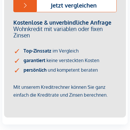
Kinder & Schulen
Schule <500m
Kindergarten <1.000m
Universität <3.500m
Höhere Schule <3.750m
Nahversorgung
Supermarkt <250m
Bäckerei <1.250m
Einkaufszentrum <500m
Sonstige
Geldautomat <500m
Bank <500m
Post <500m
Polizei <2.000m