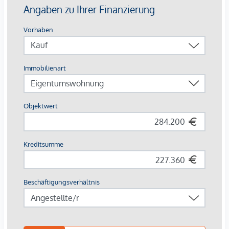
REX 51, S5, S51 und S6 sorgt für eine schnelle Anbindung in
die Innenstadt und darüber hinaus.
Einziehen, ankommen, wohlfühlen – im Brauquartier
Puntigam.
Wir weisen darauf hin, dass zwischen dem Vermittler und
dem zu vermittelnden Dritten ein familiäres oder
wirtschaftliches Naheverhältnis besteht.
Der Vermittler ist als Doppelmakler tätig.
Infrastruktur / Entfernungen
Gesundheit
Arzt <250m
Apotheke <750m
Klinik <3.500m
Krankenhaus <1.500m