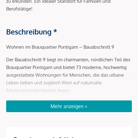
zu erkunden. Ein idealer Standort für Familien und
Berufstätige!
Beschreibung *
Wohnen im Brauquartier Puntigam – Bauabschnitt 9
Der Bauabschnitt 9 liegt im charmanten, nördlichen Teil des
Brauquartier Puntigam und bietet 73 moderne, hochwertig
ausgestattete Wohnungen für Menschen, die das urbane
Leben lieben und zugleich Wert auf naturnahe
Erholungsmöglichkeiten legen.
Mit Wohnflächen zwischen 29 und 78 m² ist für jede
Mehr anzeigen +
Lebensphase das Passende dabei – ob gemütliche
Singlewohnung, modernes Zuhause für Paare oder ein
Rückzugsort für alle, die stadtnah wohnen und dennoch
nicht auf Grünraum verzichten wollen.