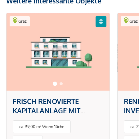
Weitere interessante Objekte
Graz
Graz
FRISCH RENOVIERTE
REN
KAPITALANLAGE MIT
INV
ATTRAKTIVER RENDITE MIT
GEF
ca. 59,00 m² Wohnfläche
ca. 
BALKON