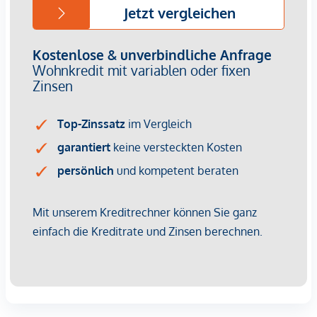
Kinder & Schulen
Schule <500m
Kindergarten <1.000m
Universität <3.500m
Höhere Schule <3.750m
Nahversorgung
Supermarkt <250m
Bäckerei <1.250m
Einkaufszentrum <500m
Sonstige
Geldautomat <500m
Bank <500m
Post <500m
Polizei <2.000m