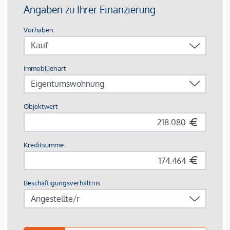
REX 51, S5, S51 und S6 sorgt für eine schnelle Anbindung in
die Innenstadt und darüber hinaus.
Einziehen, ankommen, wohlfühlen – im Brauquartier
Puntigam.
Wir weisen darauf hin, dass zwischen dem Vermittler und
dem zu vermittelnden Dritten ein familiäres oder
wirtschaftliches Naheverhältnis besteht.
Der Vermittler ist als Doppelmakler tätig.
Infrastruktur / Entfernungen
Gesundheit
Arzt <250m
Apotheke <750m
Klinik <3.500m
Krankenhaus <1.500m