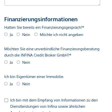
Bus <500m
Straßenbahn <500m
Autobahnanschluss <3.250m
Bahnhof <1.000m
Flughafen <8.750m
Angaben Entfernung Luftlinie / Quelle: OpenStreetMap
*Der Vertrag kommt nicht mit der INFINA Credit Broker
GmbH zustande. Das Objekt wird von einem externen
Immobilienunternehmen angeboten. Allfällige aus dem
Vertragsabschluss resultierende Rechte sind ausschließlich
gegenüber dem anbietenden Immobilienunternehmen
geltend zu machen. Wir weisen Sie darauf hin, dass die
gemachten Angaben und Informationen lediglich
unverbindliche Vorabinformationen sind und daher ohne
Gewähr erfolgen. Der Vermittler ist als Doppelmakler tätig.