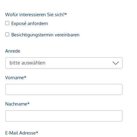
Kundenprovision: 3 %
Fertigstellung: voraussichtlich Q2/2027
Wir weisen darauf hin, dass zwischen dem Vermittler und
dem zu vermittelnden Dritten ein familiäres oder
wirtschaftliches Naheverhältnis besteht.
Der Vermittler ist als Doppelmakler tätig.
Infrastruktur / Entfernungen
Gesundheit
Arzt <500m
Apotheke <1.250m
Klinik <250m
Krankenhaus <750m