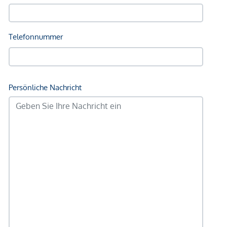
Kinder & Schulen
Schule <750m
Kindergarten <500m
Universität <1.000m
Höhere Schule <1.000m
Nahversorgung
Supermarkt <500m
Bäckerei <500m
Einkaufszentrum <1.500m
Sonstige
Geldautomat <500m
Bank <250m
Post <750m
Polizei <750m
Verkehr