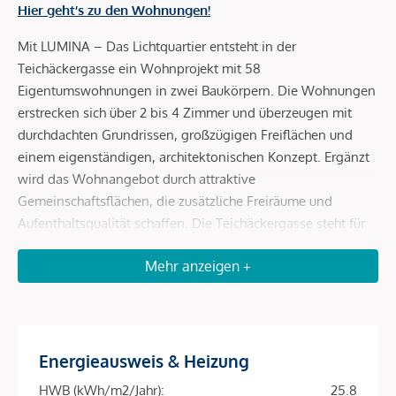
Hier geht’s zu den Wohnungen!
Mit LUMINA – Das Lichtquartier entsteht in der
Teichäckergasse ein Wohnprojekt mit 58
Eigentumswohnungen in zwei Baukörpern. Die Wohnungen
erstrecken sich über 2 bis 4 Zimmer und überzeugen mit
durchdachten Grundrissen, großzügigen Freiflächen und
einem eigenständigen, architektonischen Konzept. Ergänzt
wird das Wohnangebot durch attraktive
Gemeinschaftsflächen, die zusätzliche Freiräume und
Aufenthaltsqualität schaffen. Die Teichäckergasse steht für
ein Wohnumfeld mit viel Freiraum und besonderem
Mehr anzeigen +
Grünbezug. Angrenzend an das Stadtwäldchen entsteht ein
Standort, der ein autofreies Quartier, großzügige Freiräume
und hohe Aufenthaltsqualität auf attraktive Weise
miteinander verbindet.
Energieausweis & Heizung
Durchdachte Grundrisse und helle Wohnräume
HWB (kWh/m2/Jahr):
25.8