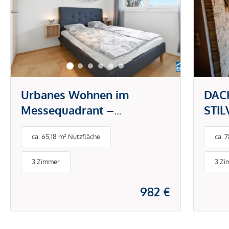
Urbanes Wohnen im
DAC
Messequadrant –
STI
modernes Design trifft Top-
CHA
ca. 65,18 m² Nutzfläche
ca. 
Lage in Graz
3 Zimmer
3 Zi
982 €