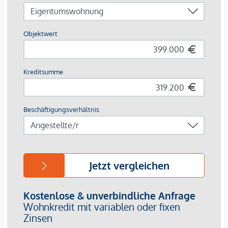
Badewannen, je nach Grundriss
Eichenparkett in den Wohnräumen
Fliesen in Bad, WC und Abstellräumen
Die Lage:
Die Lage überzeugt mit kurzen Wegen und hoher
Alltagstauglichkeit. Für Wege mit dem Fahrrad bietet der
Standort sehr gute Voraussetzungen: Die Innenstadt ist in
ca. 10 Minuten mit dem Rad erreichbar. Attraktive Geh- und
Radverbindungen machen das Umfeld zusätzlich besonders
interessant.
Die öffentliche Verkehrsanbindung ist ebenfalls sehr gut:
Über die Straßenbahnlinie 4 bestehen direkte
Verbindungen, unter anderem in Richtung Graz
Hauptbahnhof, Hauptplatz/Congress und Jakominiplatz. Der
Graz Hauptbahnhof ist in rund 5 Minuten, der
Hauptplatz/Congress in rund 10 Minuten und der