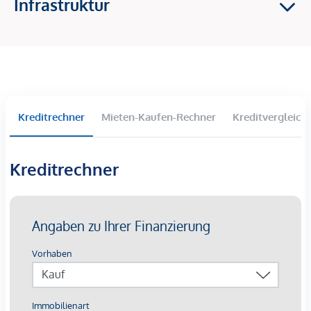
Infrastruktur
2-4 Zimmer Wohnungen
Balkone, Terrassen und Eigengärten im Erdgeschoss
Großzügige Raumhöhen
Tiefgaragenparkplätze langfristig anmietbar
Lichtinstallation „Wortklauberei“ verleiht eine
künstlerische Identität
Kreditrechner
Mieten-Kaufen-Rechner
Kreditvergleich
Die Ausstattung:
Beheizung mittels oberflächennaher
Kreditrechner
Betonkernaktivierung auf Basis von Fernwärme mit
sommerlicher Temperierung
Kontrollierte Wohnraumlüftung mit
Wärmerückgewinnungskonzept
außenliegender Sonnenschutz mittels elektrisch
bedienbarer Raffstores
3-Scheiben-Verglaste Kunststofffenster mit
Aluminium-Deckschalen
Walk-In-Duschen mit Glastrennwand bzw.